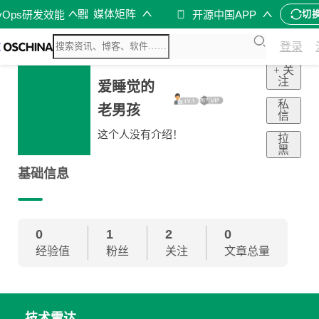
媒体矩阵
vOps研发效能
开源中国APP
切
登录
+ 关
注
爱睡觉的
私
老男孩
信
这个人没有介绍！
拉
黑
基础信息
0
1
2
0
经验值
粉丝
关注
文章总量
技术雷达