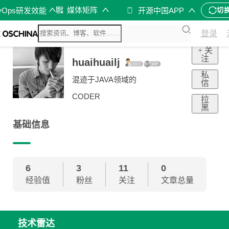
媒体矩阵
vOps研发效能
开源中国APP
切
登录
+ 关
注
huaihuailj
私
混迹于JAVA领域的
信
CODER
拉
黑
基础信息
6
3
11
0
经验值
粉丝
关注
文章总量
技术雷达