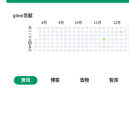
gitee贡献
资讯
博客
造物
智库