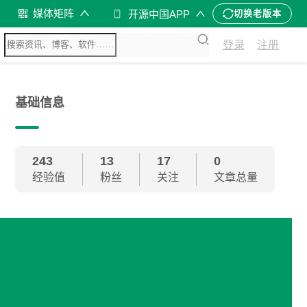
媒体矩阵
开源中国APP
切换老版本
登录
注册
基础信息
243
13
17
0
经验值
粉丝
关注
文章总量