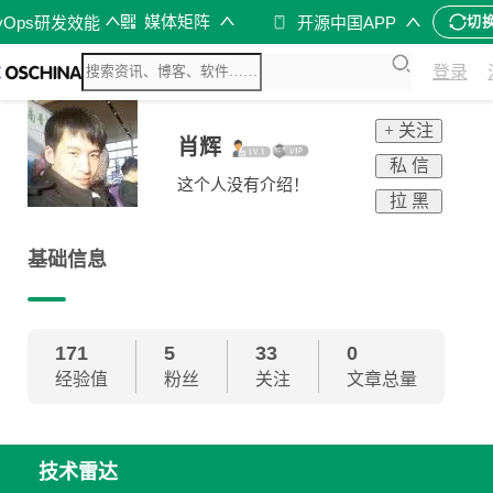
媒体矩阵
vOps研发效能
开源中国APP
切
登录
+ 关注
肖辉
私 信
这个人没有介绍！
拉 黑
基础信息
171
5
33
0
经验值
粉丝
关注
文章总量
技术雷达