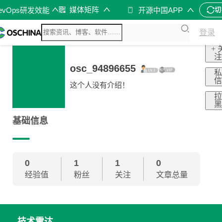
媒体矩阵
evOps研发效能
开源中国APP
切
登录
+ 
osc_94896655
这个人没有介绍！
基础信息
0
1
1
0
经验值
粉丝
关注
文章总量
技术雷达