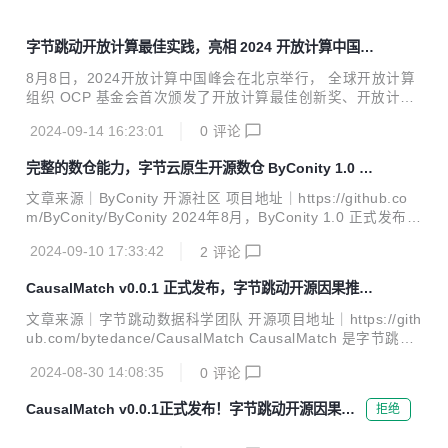
字节跳动开放计算最佳实践，亮相 2024 开放计算中国峰
会
8月8日，2024开放计算中国峰会在北京举行， 全球开放计算
组织 OCP 基金会首次颁发了开放计算最佳创新奖、开放计算
最佳实践奖和开放计算生态贡献奖，用以表彰在开放计算领域
2024-09-14 16:23:01
0
评论
做出卓越贡献的社区成员。字节跳动在本次大会中荣获开放计
算最佳实践奖，字节跳动开源委员会 TOC 战略评审组委员、
完整的数仓能力，字节云原生开源数仓 ByConity 1.0 版
STE 团队负责人张宇受邀接受 CSDN 采访，分享了相关的开
本发布！
放计算实践经验。以下为本次采访报道的内容。 文章来源｜字
文章来源｜ByConity 开源社区 项目地址｜https://github.co
节跳动 STE 团队 开放计算作为一种数据中心产业协同创新的
m/ByConity/ByConity 2024年8月，ByConity 1.0 正式发布，
方式，经过多年发展，汇聚了广泛的计算服务提供商、用户，
翻开了 ByConity 新的一页。1.0 版本有哪些不同，以及 1.x
为实现 IT 基础设施在产品、规范、知识产权等方面的最大化
2024-09-10 17:33:42
2
评论
版本会重点迭代哪些能力，下面为大家一一解读。 完整的数据
的开放共享而共同努力，成果...
仓库能力 从 ByConity 开源之初，我们一直将产品定位为开源
CausalMatch v0.0.1 正式发布，字节跳动开源因果推理
云原生数据仓库。区别于传统 OLAP 产品，ByConity 采用存
利器，助力科学决策分析
算分离的云原生架构，通过这种架构获得了弹性和降低资源浪
文章来源｜字节跳动数据科学团队 开源项目地址｜https://gith
费的优势，但与此同时也在一定程度上提高了产品的复杂度。
ub.com/bytedance/CausalMatch CausalMatch 是字节跳动
定位为云原生数据仓库，是希望能够承担更多类型、更复杂
于 2024 年 7 月正式开源的一款基于 Python 的轻量化统计分
的...
2024-08-30 14:08:35
0
评论
析工具，主要涵盖了因果推断常用的统计分析方法——匹配
（Matching）。它孵化于字节跳动内部，从上线至今支持多个
CausalMatch v0.0.1正式发布！字节跳动开源因果推
拒绝
业务线对非实验场景进行策略效果分析的需求。在经历了不断
理利器，助力科学决策分析
发展和完善的过程后，我们相信 CausalMatch 已经准备好在