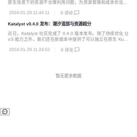
原生场景下的资源不合理利用问题，为资源管理和成本优化提
供解决方案。 来源 | KubeWharf 社区 项目 | github.com/kub
2024-01-29 11:44:11
0
评论
ewharf/katalyst-core 近日，Katalyst 社区完成了 0.4.0 版本
发布。除了持续优化 QoS 能力之外，我们还在新版本中提供
Katalyst v0.4.0 发布：潮汐混部与资源超分
了可以独立在原生 Kubernetes 上使用的潮汐混部和资源超售
能力。 和在离线常态混部一样，这些能力是字节跳动在不同业
近日，Katalyst 社区完成了 0.4.0 版本发布。除了持续优化 Q
务场景中实现降本增效的技术手段，我们在抽象出标准化能力
oS 能力之外，我们还在新版本中提供了可以独立在原生 Kube
之后也进行了开源，期望这些能力可以帮助用户以更低的落地
rnetes 上使用的潮汐混部和资源超售能力。
成本完成资源...
2024-01-29 11:24:52
0
评论
暂无更多数据