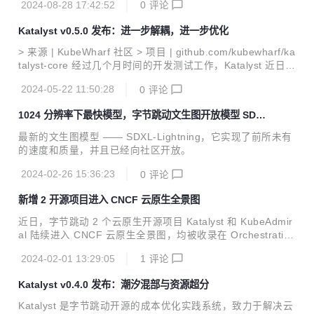
更多业务场景提供服务，并很高兴的宣布 0.0.1 版本正式发
2024-08-28 17:42:52
0
评论
布。 01 背景 因果推断主要研究干预策略如何影响结果，被广
泛应用于生物...
Katalyst v0.5.0 发布：进一步解耦，进一步优化
> 来源 | KubeWharf 社区 > 项目 | github.com/kubewharf/ka
talyst-core 经过几个月时间的开发测试工作，Katalyst 近日完
成了 v0.5.0 版本的发布。在该版本中，我们解耦了 Katalyst
2024-05-22 11:50:28
0
评论
常态混部能力对 kubewharf enhanced kubernetes 的依赖，
用户可以在原生 Kubernetes 上安装和使用 Katalyst；另外我
1024 分辨率下最快模型，字节跳动文生图开放模型 SDX
们也对上个版本中新加入的资源超分功能做了进一步的优化。
L-Lightning 发布
期望这个版本可以帮助用户更平滑地使用 Katalyst，实现资源
最新的文生图模型 —— SDXL-Lightning，它实现了前所未有
效能提升。 Out-of-Band Resource Manager ...
的速度和质量，并且已经向社区开放。
2024-02-26 15:36:23
0
评论
新增 2 开源项目进入 CNCF 云原生全景图
近日，字节跳动 2 个云原生开源项目 Katalyst 和 KubeAdmir
al 陆续进入 CNCF 云原生全景图，均被收录在 Orchestration
& Management - Scheduling & Orchestration 分类下，成为
2024-02-01 13:29:05
1
评论
CNCF 官方认可生态构建工具中的一部分。 Katalsyt｜http
s://landscape.cncf.io/?item=orchestration-management--s
Katalyst v0.4.0 发布：潮汐混部与资源超分
cheduling-orchestration--katalyst KubeAdmiral｜https://la
ndscape.cncf.io/?item=orch...
Katalyst 是字节跳动开源的成本优化实践系统，致力于解决云