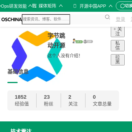
媒体矩阵
vOps研发效能
开源中国APP
切
登录
+ 关
注
字节跳
私
动开源
信
这个人没有介绍！
拉
黑
基础信息
1852
23
2
0
经验值
粉丝
关注
文章总量
技术雷达