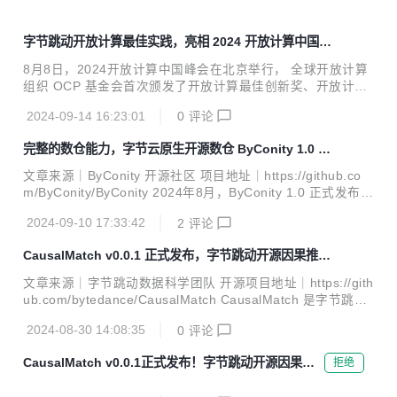
字节跳动开放计算最佳实践，亮相 2024 开放计算中国峰
会
8月8日，2024开放计算中国峰会在北京举行， 全球开放计算
组织 OCP 基金会首次颁发了开放计算最佳创新奖、开放计算
最佳实践奖和开放计算生态贡献奖，用以表彰在开放计算领域
2024-09-14 16:23:01
0
评论
做出卓越贡献的社区成员。字节跳动在本次大会中荣获开放计
算最佳实践奖，字节跳动开源委员会 TOC 战略评审组委员、
完整的数仓能力，字节云原生开源数仓 ByConity 1.0 版
STE 团队负责人张宇受邀接受 CSDN 采访，分享了相关的开
本发布！
放计算实践经验。以下为本次采访报道的内容。 文章来源｜字
文章来源｜ByConity 开源社区 项目地址｜https://github.co
节跳动 STE 团队 开放计算作为一种数据中心产业协同创新的
m/ByConity/ByConity 2024年8月，ByConity 1.0 正式发布，
方式，经过多年发展，汇聚了广泛的计算服务提供商、用户，
翻开了 ByConity 新的一页。1.0 版本有哪些不同，以及 1.x
为实现 IT 基础设施在产品、规范、知识产权等方面的最大化
2024-09-10 17:33:42
2
评论
版本会重点迭代哪些能力，下面为大家一一解读。 完整的数据
的开放共享而共同努力，成果...
仓库能力 从 ByConity 开源之初，我们一直将产品定位为开源
CausalMatch v0.0.1 正式发布，字节跳动开源因果推理
云原生数据仓库。区别于传统 OLAP 产品，ByConity 采用存
利器，助力科学决策分析
算分离的云原生架构，通过这种架构获得了弹性和降低资源浪
文章来源｜字节跳动数据科学团队 开源项目地址｜https://gith
费的优势，但与此同时也在一定程度上提高了产品的复杂度。
ub.com/bytedance/CausalMatch CausalMatch 是字节跳动
定位为云原生数据仓库，是希望能够承担更多类型、更复杂
于 2024 年 7 月正式开源的一款基于 Python 的轻量化统计分
的...
2024-08-30 14:08:35
0
评论
析工具，主要涵盖了因果推断常用的统计分析方法——匹配
（Matching）。它孵化于字节跳动内部，从上线至今支持多个
CausalMatch v0.0.1正式发布！字节跳动开源因果推
拒绝
业务线对非实验场景进行策略效果分析的需求。在经历了不断
理利器，助力科学决策分析
发展和完善的过程后，我们相信 CausalMatch 已经准备好在