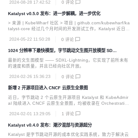
更多业务场景提供服务，并很高兴的宣布 0.0.1 版本正式发
2024-08-28 17:42:52
0
评论
布。 01 背景 因果推断主要研究干预策略如何影响结果，被广
泛应用于生物...
Katalyst v0.5.0 发布：进一步解耦，进一步优化
> 来源 | KubeWharf 社区 > 项目 | github.com/kubewharf/ka
talyst-core 经过几个月时间的开发测试工作，Katalyst 近日完
成了 v0.5.0 版本的发布。在该版本中，我们解耦了 Katalyst
2024-05-22 11:50:28
0
评论
常态混部能力对 kubewharf enhanced kubernetes 的依赖，
用户可以在原生 Kubernetes 上安装和使用 Katalyst；另外我
1024 分辨率下最快模型，字节跳动文生图开放模型 SDX
们也对上个版本中新加入的资源超分功能做了进一步的优化。
L-Lightning 发布
期望这个版本可以帮助用户更平滑地使用 Katalyst，实现资源
最新的文生图模型 —— SDXL-Lightning，它实现了前所未有
效能提升。 Out-of-Band Resource Manager ...
的速度和质量，并且已经向社区开放。
2024-02-26 15:36:23
0
评论
新增 2 开源项目进入 CNCF 云原生全景图
近日，字节跳动 2 个云原生开源项目 Katalyst 和 KubeAdmir
al 陆续进入 CNCF 云原生全景图，均被收录在 Orchestration
& Management - Scheduling & Orchestration 分类下，成为
2024-02-01 13:29:05
1
评论
CNCF 官方认可生态构建工具中的一部分。 Katalsyt｜http
s://landscape.cncf.io/?item=orchestration-management--s
Katalyst v0.4.0 发布：潮汐混部与资源超分
cheduling-orchestration--katalyst KubeAdmiral｜https://la
ndscape.cncf.io/?item=orch...
Katalyst 是字节跳动开源的成本优化实践系统，致力于解决云