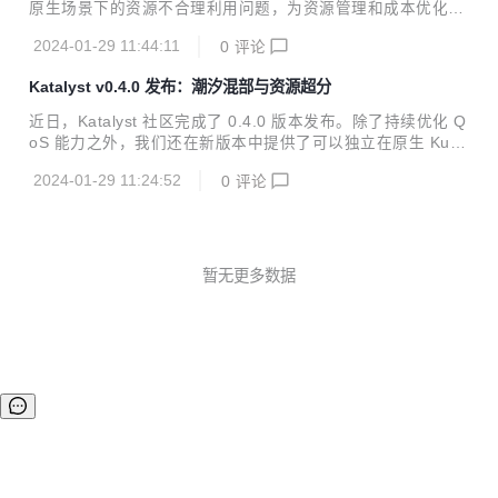
原生场景下的资源不合理利用问题，为资源管理和成本优化提
供解决方案。 来源 | KubeWharf 社区 项目 | github.com/kub
2024-01-29 11:44:11
0
评论
ewharf/katalyst-core 近日，Katalyst 社区完成了 0.4.0 版本
发布。除了持续优化 QoS 能力之外，我们还在新版本中提供
Katalyst v0.4.0 发布：潮汐混部与资源超分
了可以独立在原生 Kubernetes 上使用的潮汐混部和资源超售
能力。 和在离线常态混部一样，这些能力是字节跳动在不同业
近日，Katalyst 社区完成了 0.4.0 版本发布。除了持续优化 Q
务场景中实现降本增效的技术手段，我们在抽象出标准化能力
oS 能力之外，我们还在新版本中提供了可以独立在原生 Kube
之后也进行了开源，期望这些能力可以帮助用户以更低的落地
rnetes 上使用的潮汐混部和资源超售能力。
成本完成资源...
2024-01-29 11:24:52
0
评论
暂无更多数据