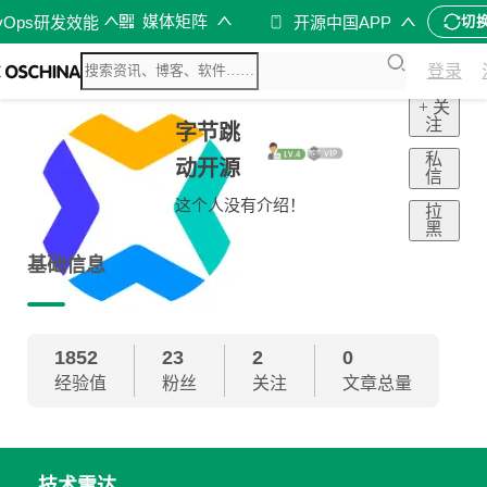
媒体矩阵
vOps研发效能
开源中国APP
切
登录
+ 关
注
字节跳
私
动开源
信
这个人没有介绍！
拉
黑
基础信息
1852
23
2
0
经验值
粉丝
关注
文章总量
技术雷达