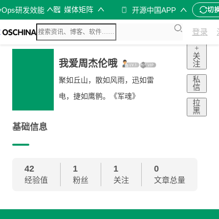
媒体矩阵
vOps研发效能
开源中国APP
切
登录
+
关
我爱周杰伦哦
注
私
聚如丘山，散如风雨，迅如雷
信
电，捷如鹰鹘。《军魂》
拉
黑
基础信息
42
1
1
0
经验值
粉丝
关注
文章总量