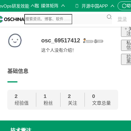
媒体矩阵
evOps研发效能
开源中国APP
切
登录
+ 
osc_69517412
这个人没有介绍！
基础信息
2
1
2
0
经验值
粉丝
关注
文章总量
技术雷达