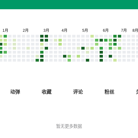
动弹
收藏
评论
粉丝
暂无更多数据