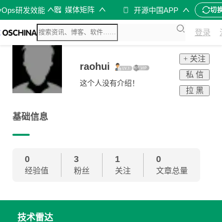
媒体矩阵
vOps研发效能
开源中国APP
切
登录
+ 关注
raohui
私 信
这个人没有介绍！
拉 黑
基础信息
0
3
1
0
经验值
粉丝
关注
文章总量
技术雷达