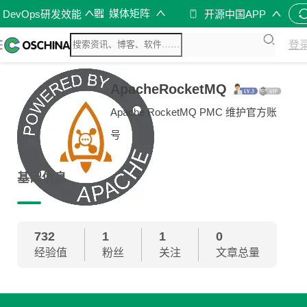
媒体矩阵
DevOps研发效能
开源中国APP
登
ApacheRocketMQ
Apache RocketMQ PMC 维护官方账
号
基础信息
732
1
1
0
经验值
粉丝
关注
文章总量