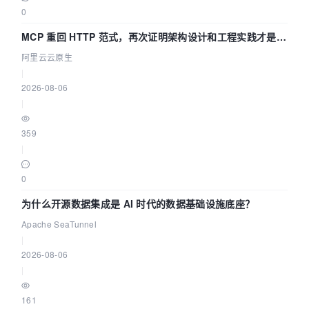
0
MCP 重回 HTTP 范式，再次证明架构设计和工程实践才是稀
缺资源
阿里云云原生
|
2026-08-06
|
359
|
0
为什么开源数据集成是 AI 时代的数据基础设施底座？
Apache SeaTunnel
|
2026-08-06
|
161