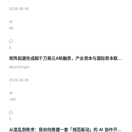
|
2026-08-06
|
80
|
0
矩阵起源完成超千万美元A轮融资，产业资本与国际资本联手
押注企业级AI基础设施赛道
MatrixOrigin
|
2026-08-06
|
189
|
0
从混乱到秩序：我如何搭建一套「规范驱动」的 AI 协作开发