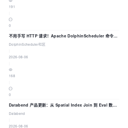
191
|
0
不用手写 HTTP 请求！Apache DolphinScheduler 命令行
dsctl 两分钟上手
DolphinScheduler社区
|
2026-08-06
|
168
|
0
Databend 产品更新：从 Spatial Index Join 到 Eval 数据
管道
Databend
|
2026-08-06