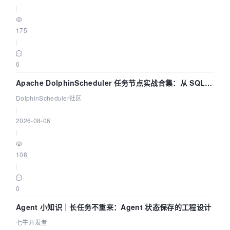
|
175
|
0
Apache DolphinScheduler 任务节点实战合集：从 SQL、
DataX 到 Spark、Flink 一次配置全打通
DolphinScheduler社区
|
2026-08-06
|
108
|
0
Agent 小知识｜长任务不重来：Agent 状态保存的工程设计
七牛开发者