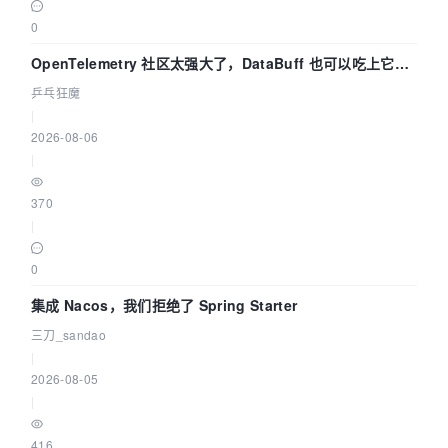
0
OpenTelemetry 社区太强大了，DataBuff 也可以吃上它的
eBPF 链路了
乒乓狂魔
|
2026-08-06
|
370
|
0
集成 Nacos，我们拒绝了 Spring Starter
三刀_sandao
|
2026-08-05
|
416