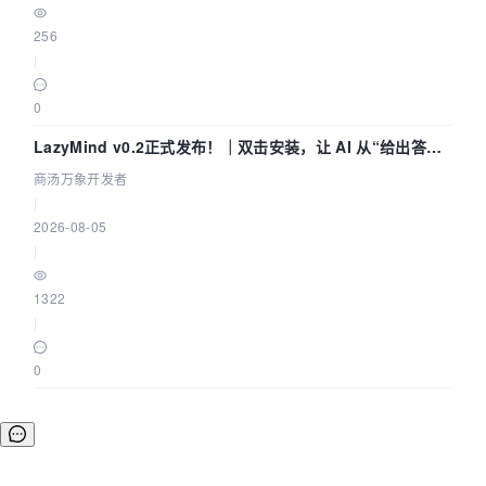
256
|
0
LazyMind v0.2正式发布！｜双击安装，让 AI 从“给出答案”
走到“完成交付”
商汤万象开发者
|
2026-08-05
|
1322
|
0