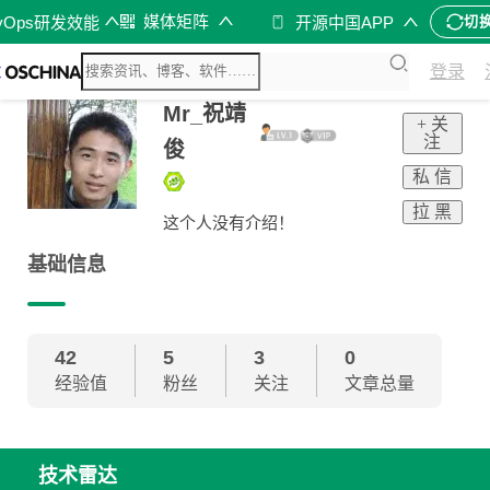
媒体矩阵
vOps研发效能
开源中国APP
切
登录
Mr_祝靖
+ 关
注
俊
私 信
拉 黑
这个人没有介绍！
基础信息
42
5
3
0
经验值
粉丝
关注
文章总量
技术雷达