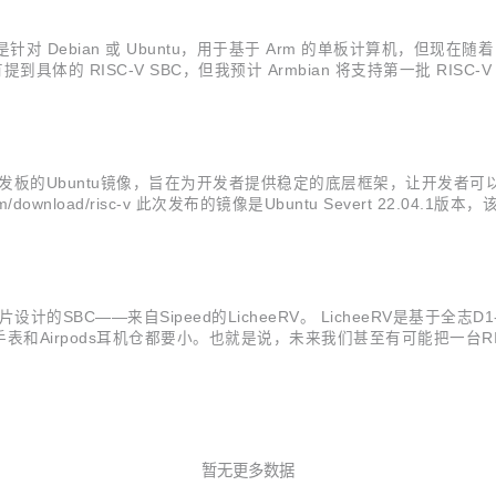
Debian 或 Ubuntu，用于基于 Arm 的单板计算机，但现在随着 Ar
的 RISC-V SBC，但我预计 Armbian 将支持第一批 RISC-V 板，包括St
更日志。从文档中我们可以得知他们真对22.11版本所作出...
H哪吒开发板的Ubuntu镜像，旨在为开发者提供稳定的底层框架，让开发者
/download/risc-v 此次发布的镜像是Ubuntu Severt 22.0
最受欢迎的开源操作系统之一，其稳定且可靠的特性吸引大部分开发者选用其作为开发
片设计的SBC——来自Sipeed的LicheeRV。 LicheeRV是基于全志
Airpods耳机仓都要小。也就是说，未来我们甚至有可能把一台RISC
手指引出所有IO，并提供了OTG USB调试口和UART调试串口，更可选配SPI
暂无更多数据