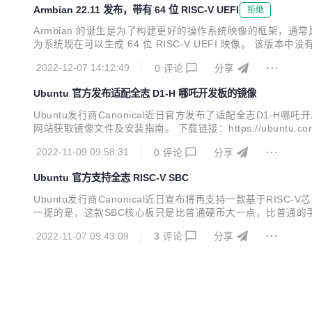
Armbian 22.11 发布，带有 64 位 RISC-V UEFI
拒绝
Armbian 的诞生是为了构建更好的操作系统映像的框架，通常是针对 
为系统现在可以生成 64 位 RISC-V UEFI 映像。 该版本中没有提到具体
peed LicheeRV SBC。可以在文档网站上找到更详细的变
2022-12-07 14:12:49
0
评论
分享
Ubuntu 官方发布适配全志 D1-H 哪吒开发板的镜像
Ubuntu发行商Canonical近日官方发布了适配全志D1-
网站获取镜像文件及安装指南。 下载链接：https://ubuntu.com
完成。 D1-H哪吒运行Ubuntu Server Ubuntu是
2022-11-09 09:58:31
0
评论
分享
Ubuntu 官方支持全志 RISC-V SBC
Ubuntu发行商Canonical近日宣布将再支持一款基于RISC-V芯
一提的是，这款SBC核心板只是比普通硬币大一点，比普通的手表和
载 512MB DDR3内存，使用两组M.2B-KEY 67 Pin金
2022-11-07 09:43:09
3
评论
分享