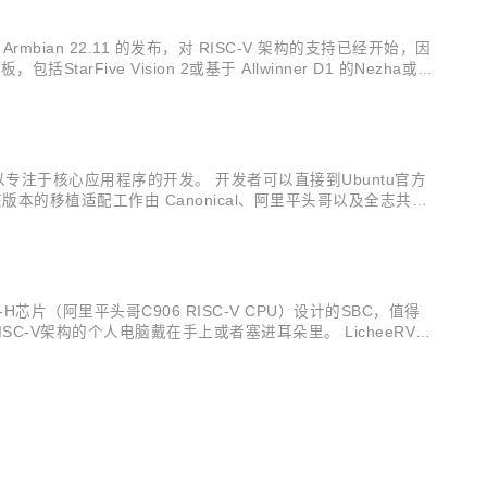
mbian 22.11 的发布，对 RISC-V 架构的支持已经开始，因
arFive Vision 2或基于 Allwinner D1 的Nezha或Si
可以专注于核心应用程序的开发。 开发者可以直接到Ubuntu官方
4.1版本，该版本的移植适配工作由 Canonical、阿里平头哥以及全志共同
时的首选OS。RI...
D1-H芯片（阿里平头哥C906 RISC-V CPU）设计的SBC，值得
-V架构的个人电脑戴在手上或者塞进耳朵里。 LicheeRV板
 LCD作为初级显示设备，...