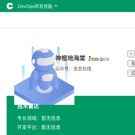
DevOps研发效能
+
神棍地海棠
私
公众号：全志在线
拉
技术雷达
专长领域：暂无信息
开发平台：暂无信息