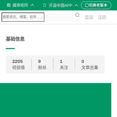
媒体矩阵
开源中国APP
切换老版本
登录
注册
基础信息
2205
9
1
0
经验值
粉丝
关注
文章总量