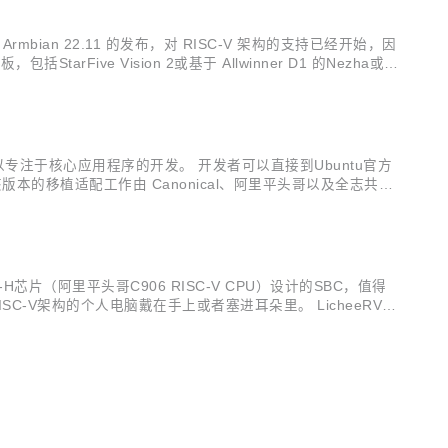
mbian 22.11 的发布，对 RISC-V 架构的支持已经开始，因
arFive Vision 2或基于 Allwinner D1 的Nezha或Si
可以专注于核心应用程序的开发。 开发者可以直接到Ubuntu官方
4.1版本，该版本的移植适配工作由 Canonical、阿里平头哥以及全志共同
时的首选OS。RI...
D1-H芯片（阿里平头哥C906 RISC-V CPU）设计的SBC，值得
-V架构的个人电脑戴在手上或者塞进耳朵里。 LicheeRV板
 LCD作为初级显示设备，...