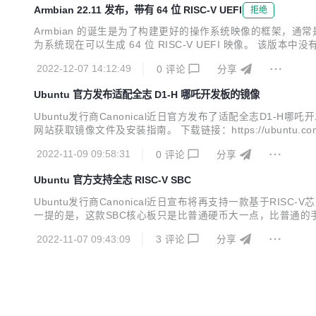
Armbian 22.11 发布，带有 64 位 RISC-V UEFI
拒绝
Armbian 的诞生是为了构建更好的操作系统映像的框架，通常是针对 
为系统现在可以生成 64 位 RISC-V UEFI 映像。 该版本中没有提到具体
peed LicheeRV SBC。可以在文档网站上找到更详细的变
2022-12-07 14:12:49
0
评论
分享
Ubuntu 官方发布适配全志 D1-H 哪吒开发板的镜像
Ubuntu发行商Canonical近日官方发布了适配全志D1-
网站获取镜像文件及安装指南。 下载链接：https://ubuntu.com
完成。 D1-H哪吒运行Ubuntu Server Ubuntu是
2022-11-09 09:58:31
0
评论
分享
Ubuntu 官方支持全志 RISC-V SBC
Ubuntu发行商Canonical近日宣布将再支持一款基于RISC-V芯
一提的是，这款SBC核心板只是比普通硬币大一点，比普通的手表和
载 512MB DDR3内存，使用两组M.2B-KEY 67 Pin金
2022-11-07 09:43:09
3
评论
分享