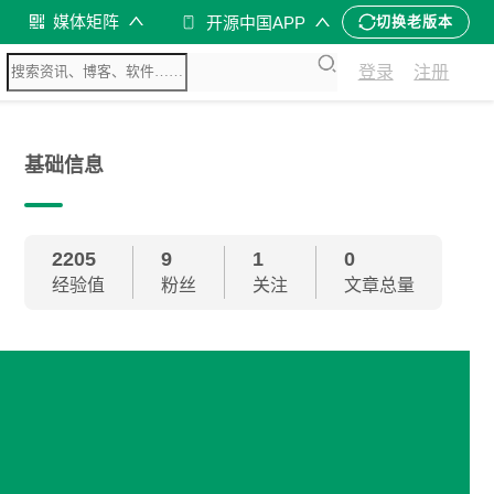
媒体矩阵
开源中国APP
切换老版本
登录
注册
基础信息
2205
9
1
0
经验值
粉丝
关注
文章总量