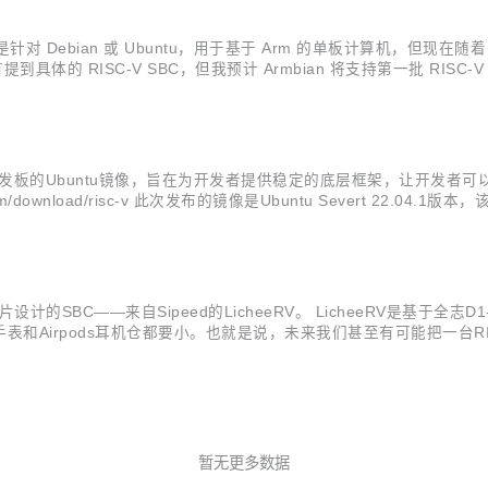
Debian 或 Ubuntu，用于基于 Arm 的单板计算机，但现在随着 Ar
的 RISC-V SBC，但我预计 Armbian 将支持第一批 RISC-V 板，包括St
更日志。从文档中我们可以得知他们真对22.11版本所作出...
H哪吒开发板的Ubuntu镜像，旨在为开发者提供稳定的底层框架，让开发者
/download/risc-v 此次发布的镜像是Ubuntu Severt 22.0
最受欢迎的开源操作系统之一，其稳定且可靠的特性吸引大部分开发者选用其作为开发
片设计的SBC——来自Sipeed的LicheeRV。 LicheeRV是基于全志
Airpods耳机仓都要小。也就是说，未来我们甚至有可能把一台RISC
手指引出所有IO，并提供了OTG USB调试口和UART调试串口，更可选配SPI
暂无更多数据