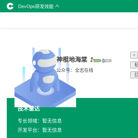
DevOps研发效能
+
神棍地海棠
私
公众号：全志在线
拉
技术雷达
专长领域：暂无信息
开发平台：暂无信息