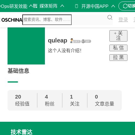
q
媒体矩阵
vOps研发效能
开源中国APP
切
登录
+ 关
注
quleap
私 信
这个人没有介绍！
拉 黑
基础信息
20
4
1
0
经验值
粉丝
关注
文章总量
技术雷达