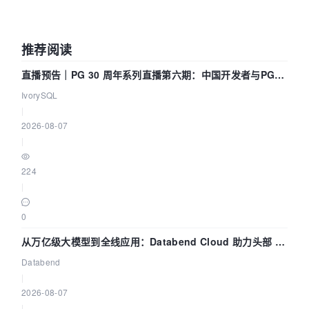
推荐阅读
直播预告｜PG 30 周年系列直播第六期：中国开发者与PG内
核——我们改得动吗？我们贡献了什么？
IvorySQL
|
2026-08-07
|
224
|
0
从万亿级大模型到全线应用：Databend Cloud 助力头部 AI
企业构建全链路 Trace 数据管道
Databend
|
2026-08-07
|