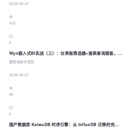
2026-08-07
|
432
|
0
Wyn嵌入式BI实战（三）：仪表板筛选器+报表查询面板，参
数联动全闭环
葡萄城技术团队
|
2026-08-07
|
99
|
0
国产数据库 KaiwuDB 时序引擎：从 InfluxDB 迁移的完整