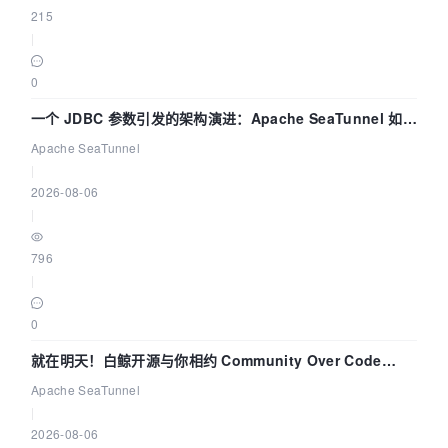
215
|
0
一个 JDBC 参数引发的架构演进：Apache SeaTunnel 如何
解决数据同步中的“定时 Flush”难题
Apache SeaTunnel
|
2026-08-06
|
796
|
0
就在明天！白鲸开源与你相约 Community Over Code
Asia 2026 主题演讲！
Apache SeaTunnel
|
2026-08-06