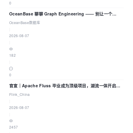
0
OceanBase 聊聊 Graph Engineering —— 别让一个
Agent 既当运动员又
OceanBase数据库
|
2026-08-07
|
182
|
0
官宣｜Apache Fluss 毕业成为顶级项目，湖流一体开启
Agentic Lake 全面实时化时代
Flink_China
|
2026-08-07
|
2457