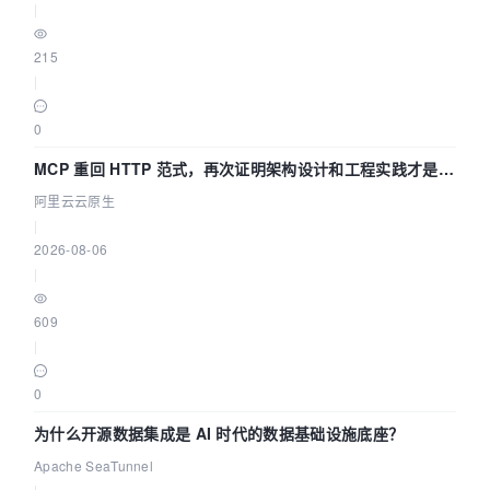
|
215
|
0
MCP 重回 HTTP 范式，再次证明架构设计和工程实践才是稀
缺资源
阿里云云原生
|
2026-08-06
|
609
|
0
为什么开源数据集成是 AI 时代的数据基础设施底座？
Apache SeaTunnel
|