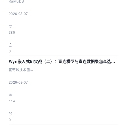
技术路径
KaiwuDB
|
2026-08-07
|
380
|
0
Wyn嵌入式BI实战（二）：直连模型与直连数据集怎么选，
参数为什么不生效？| 葡萄城技术团队
葡萄城技术团队
|
2026-08-07
|
114
|
0