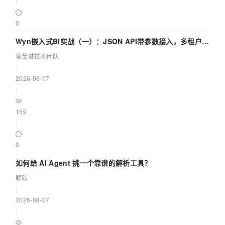
|
0
Wyn嵌入式BI实战（一）：JSON API带参数接入，多租户数
据源配置指南 | 葡萄城技术团队
葡萄城技术团队
|
2026-08-07
|
159
|
0
如何给 AI Agent 挑一个靠谱的解析工具？
颖欣
|
2026-08-07
|