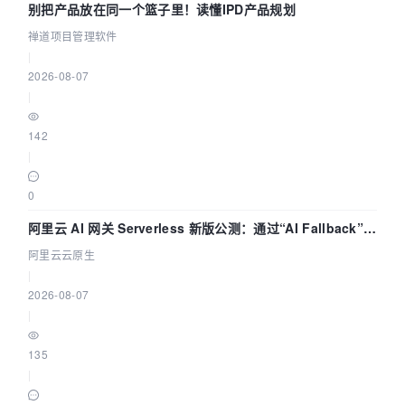
别把产品放在同一个篮子里！读懂IPD产品规划
禅道项目管理软件
|
2026-08-07
|
142
|
0
阿里云 AI 网关 Serverless 新版公测：通过“AI Fallback”与
拓扑可视化构建 AI 流量治理底座
阿里云云原生
|
2026-08-07
|
135
|