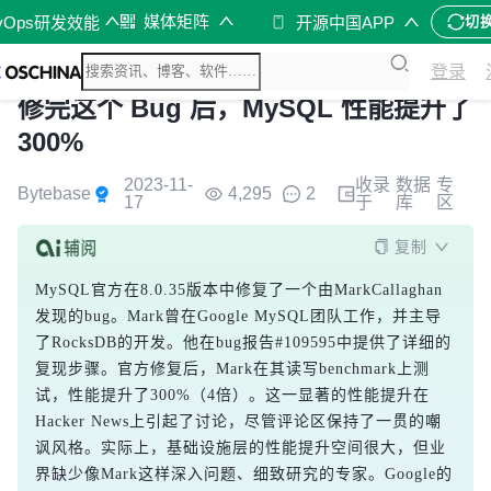
媒体矩阵
vOps研发效能
开源中国APP
切
登录
修完这个 Bug 后，MySQL 性能提升了
300%
2023-11-
收录
数据
专
Bytebase
4,295
2
17
于
库
区
复制
MySQL官方在8.0.35版本中修复了一个由MarkCallaghan
发现的bug。Mark曾在Google MySQL团队工作，并主导
了RocksDB的开发。他在bug报告#109595中提供了详细的
复现步骤。官方修复后，Mark在其读写benchmark上测
试，性能提升了300%（4倍）。这一显著的性能提升在
Hacker News上引起了讨论，尽管评论区保持了一贯的嘲
讽风格。实际上，基础设施层的性能提升空间很大，但业
界缺少像Mark这样深入问题、细致研究的专家。Google的