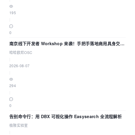
195
|
0
南京线下开发者 Workshop 来袭！手把手落地商用具身交互
智能 Agent 应用
哈哈欧尼OSC
|
2026-08-07
|
294
|
0
告别命令行：用 DBX 可视化操作 Easysearch 全流程解析
极限实验室
|