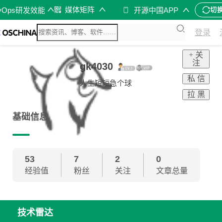
媒体矩阵
vOps研发效能
开源中国APP
切
登录
+ 关
注
gk4030
私 信
人生短短急个球
拉 黑
基础信息
53
7
2
0
经验值
粉丝
关注
文章总量
技术雷达