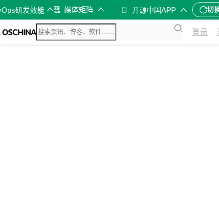
媒体矩阵
vOps研发效能
开源中国APP
切
登录