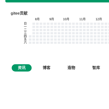
gitee贡献
资讯
博客
造物
智库