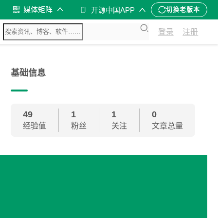
媒体矩阵
开源中国APP
切换老版本
登录
注册
基础信息
49
1
1
0
经验值
粉丝
关注
文章总量