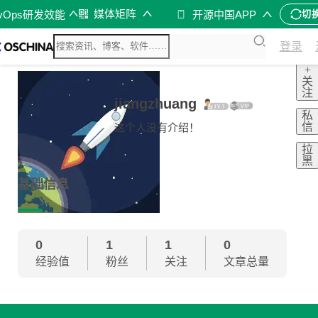
媒体矩阵
evOps研发效能
开源中国APP
切
登录
+
关
注
jiangzhuang
私
信
这个人没有介绍！
拉
黑
基础信息
0
1
1
0
经验值
粉丝
关注
文章总量