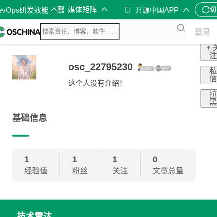
媒体矩阵
evOps研发效能
开源中国APP
切
登录
+ 
osc_22795230
这个人没有介绍！
基础信息
1
1
1
0
经验值
粉丝
关注
文章总量
技术雷达