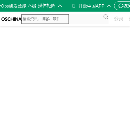
媒体矩阵
vOps研发效能
开源中国APP
切
登录