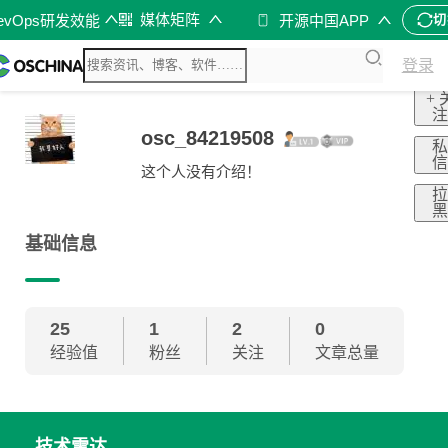
媒体矩阵
evOps研发效能
开源中国APP
切
登录
+ 
osc_84219508
这个人没有介绍！
基础信息
25
1
2
0
经验值
粉丝
关注
文章总量
技术雷达