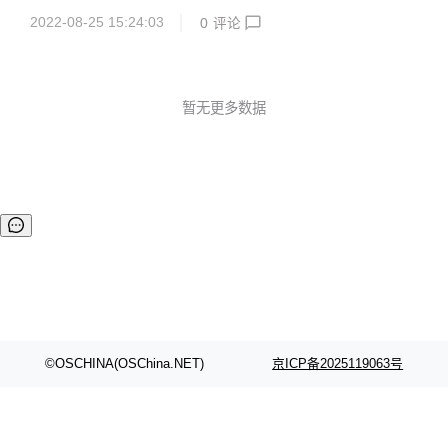
需要写明例如 PS、Worker 等角色，容错和弹性调度支持不...
mote Shuffle Service 框架，支持 Spark/FlinkBatch/MapRe
2022-08-25 15:24:03
0
评论
duce 等计算引擎，提供了相比原生方案稳定性更好、性能更
高、更弹性的数据 Shuffle 能力，同时也为存算分离/在离线混
部等场景提供了 Remote Shuffle 解决方案。 目前，CSS 已
在 Github 上开源，欢迎感兴趣的同学一起参与共建！ 项目地
址：https://github.com/bytedance/CloudShuf...
暂无更多数据
©OSCHINA(OSChina.NET)
京ICP备2025119063号