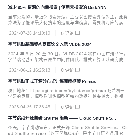
着大型语言模型技术的不断成熟和行业应用的深入，人们对 R
减少 95% 资源的向量搜索 | 使用云搜索的 DiskANN
AG 系统的期望已经超越了对其“酷炫”效果的追求。企业和组
织开始寻找更可靠、可扩展的 RAG 解决方案，以满足实际业
当前尖端的向量近邻搜索算法，主要以图搜索算法为主，此类
务需求。 与此同时，支撑 RAG 的向量数据库市场竞争愈加激
算法为了能够最大化搜索的速度与准确度，需要将对应的索引
烈。然而从当前向量数据库的实现来看，无论是插件形式，还
结构和原始数据存放在内存中，显然这不仅大大提高了成本，
是专门的向量数据库，底层实现上很多都是采用诸如 HNSW
2024-07-26 14:19:19
0
评论
还限制了数据集的大小。 例如在当前主流的内存型 HNSW 算
之...
法下，业界常用的内存估算方式是：向量个数 * 4 * (向量维度
字节跳动基础架构两篇论文入选 VLDB 2024
+ 12)。那么在 DEEP 10M（96维）的 1 千万数据就需要内存
达到 4GB 以上，但是通过 DiskANN 优化后，仅需要 70MB
2024 年 8 月 26 至 30 日，VLDB 2024 将在中国广州举行。
的内存就可以对海量数据高效的进行检索；在 MS-MARCO
字节跳动基础架构云原生中间件团队、批式计算团队研究成果
（1024 维）的 1.38 亿条记录里，需要内存更是高达 534G
分别被 VLDB 2024 接收，并受邀进行现场报告。 VLDB（Int
B，这样检索 1.38 亿的数据需要 12...
2024-06-12 16:25:13
0
评论
ernational Conference on Very Large Data Bases）是数据
库三大国际顶级学术会议之一，也是中国计算机学会（CCF）
字节跳动正式开源分布式训练调度框架 Primus
推荐的A类国际学术会议。自 1975 年成立以来，每年吸引全
球顶级研究机构投稿，但录用率较低，对系统创新性、完整
项目地址：https://github.com/bytedance/primus 随着机器
性、实验设计等方面都要求极高。VLDB 也因此成为数据库管
学习的发展，模型及训练模型所需的数据量越来越大，也都趋
理领域最杰出的研究和发展成果的实时传播场所，反映了当前
向于通过分布式训练实现。而算法工程师通常需要对这些分布
数据库研究的前...
2023-04-26 17:38:45
0
评论
式框架涉及到的底层文件存储和调度系统有较深的理解，才能
够快速批量开启模型训练，保证资源利用率。 目前业界有很多
字节跳动开源自研 Shuffle 框架 —— Cloud Shuffle Ser
类似的框架，如 TonY、TensorFlowOnSpark，Kubeflow 中
vice
的 Training Operators 等，但这些框架或多或少存在某些问
今天，字节跳动宣布，正式开源 Cloud Shuffle Service。 Clo
题，如与固定的机器学习框架（ Tensorflow，Pytorch ）耦合
ud Shuffle Service（以下简称CSS） 是字节自研的通用 Re