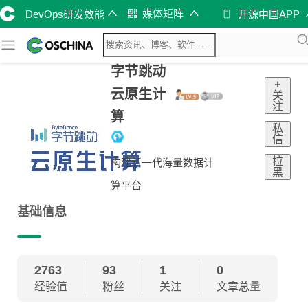
媒体矩阵
DevOps研发效能
开源中国APP
字节跳动
+
云原生计
关
注
算
私
信
拉
构建新一代海量数据计
黑
算平台
基础信息
2763
93
1
0
经验值
粉丝
关注
文章总量