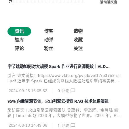
资讯
博客
造物
智库
动弹
收藏
评论
粉丝
关注
字节跳动如何对大规模 Spark 作业进行资源提效｜VLDB
2024论文解读
引言 论文链接：https://www.vldb.org/pvldb/vol17/p3759-sh
i.pdf 近年来 Spark 已经成为离线大数据处理引擎的事实标
准，广泛用于数据仓库、数据湖、机器学习等领域。在字节跳
2024-09-25 16:05:52
0
评论
动内部每天运行百万级别的 Spark 离线作业，Shuffle 量高达
500PB，CPU 资源需求达到千万级别。随着业务的快速发
95% 向量资源节省，火山引擎云搜索 RAG 技术体系演进
展，用户对计算资源的需求越来越大，除了增加物理资源之
外，如何提高线上 Spark 作业的资源使用效率也是我们亟需
采访嘉宾 | 火山引擎云搜索团队 鲁蕴铖、李杰辉、余炜强 编
解决的问题。 在对线上 Spark 作业做了统计分析发现作业的
辑 | Tina InfoQ 2023 年，大模型惊艳了世界。2024 年，RA
CPU & Memory 利用率都低于 50%（利用率指作业实际使用
G 技术如日中天。 RAG 使得大模型能够在不更新模型参数的
的资源占...
2024-08-13 14:49:06
1
评论
情况下，获得必要的上下文信息，从而减少大模型的幻觉。随