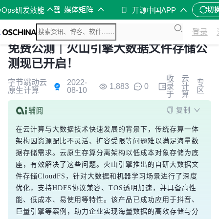
媒体矩阵
vOps研发效能
开源中国APP
切
登录
免费公测｜火山引擎大数据文件存储公
测现已开启！
收
云
字节跳动云
2022-
专
1,883
0
录
计
原生计算
08-10
区
于
算
复制
在云计算与大数据技术快速发展的背景下，传统存算一体
架构因资源配比不灵活、扩容受限等问题难以满足海量数
据存储需求。云原生存算分离架构以低成本对象存储为底
座，有效解决了这些问题。火山引擎推出的自研大数据文
件存储CloudFS，针对大数据和机器学习场景进行了深度
优化，支持HDFS协议兼容、TOS透明加速，并具备高性
能、低成本、易使用等特性。该产品已成功应用于抖音、
巨量引擎等案例，助力企业实现海量数据的高效存储与分