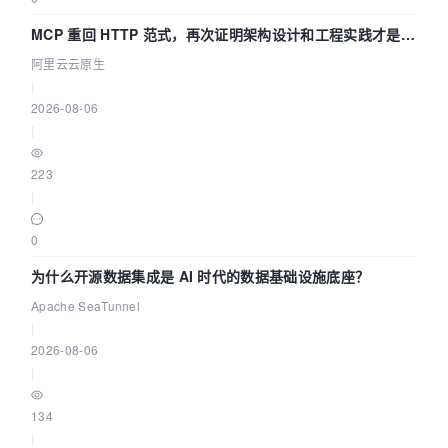
MCP 重回 HTTP 范式，再次证明架构设计和工程实践才是稀
缺资源
阿里云云原生
|
2026-08-06
|
223
|
0
为什么开源数据集成是 AI 时代的数据基础设施底座？
Apache SeaTunnel
|
2026-08-06
|
134
|