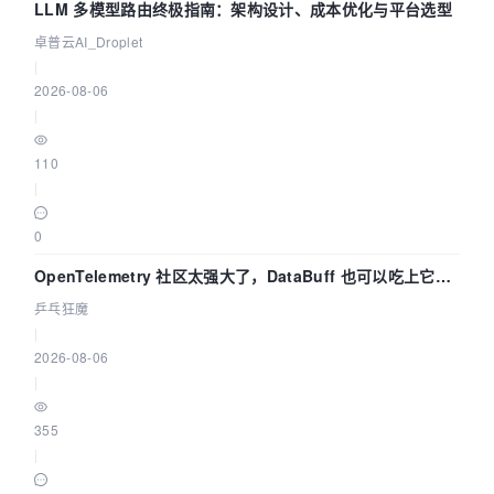
LLM 多模型路由终极指南：架构设计、成本优化与平台选型
卓普云AI_Droplet
|
2026-08-06
|
110
|
0
OpenTelemetry 社区太强大了，DataBuff 也可以吃上它的
eBPF 链路了
乒乓狂魔
|
2026-08-06
|
355
|