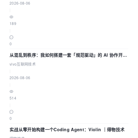
2026-08-06
|
189
|
0
从混乱到秩序：我如何搭建一套「规范驱动」的 AI 协作开发
体系
vivo互联网技术
|
2026-08-06
|
514
|
0
实战从零开始构建一个Coding Agent：Violin ｜得物技术