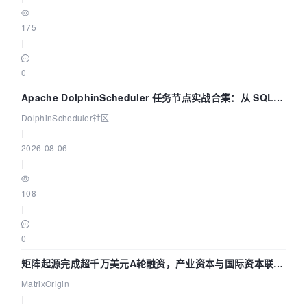
175
|
0
Apache DolphinScheduler 任务节点实战合集：从 SQL、
DataX 到 Spark、Flink 一次配置全打通
DolphinScheduler社区
|
2026-08-06
|
108
|
0
矩阵起源完成超千万美元A轮融资，产业资本与国际资本联手
押注企业级AI基础设施赛道
MatrixOrigin
|