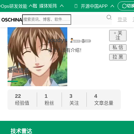
媒体矩阵
vOps研发效能
开源中国APP
切
登录
+ 关
注
joudys
私 信
这个人没有介绍！
拉 黑
基础信息
22
1
3
4
经验值
粉丝
关注
文章总量
技术雷达