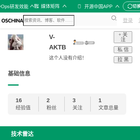
媒体矩阵
vOps研发效能
开源中国APP
切
登录
+ 关
V-
注
AKTB
私 信
这个人没有介绍！
拉 黑
基础信息
16
2
3
1
经验值
粉丝
关注
文章总量
技术雷达