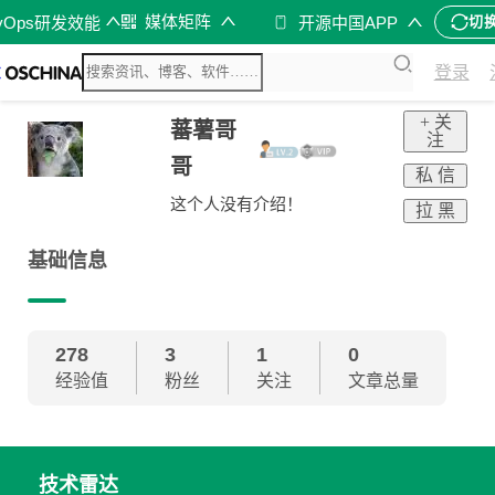
媒体矩阵
vOps研发效能
开源中国APP
切
登录
+ 关
蕃薯哥
注
哥
私 信
这个人没有介绍！
拉 黑
基础信息
278
3
1
0
经验值
粉丝
关注
文章总量
技术雷达