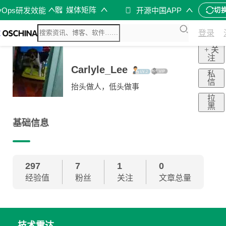
媒体矩阵
vOps研发效能
开源中国APP
切
登录
+ 关
注
Carlyle_Lee
私
信
抬头做人，低头做事
拉
黑
基础信息
297
7
1
0
经验值
粉丝
关注
文章总量
技术雷达