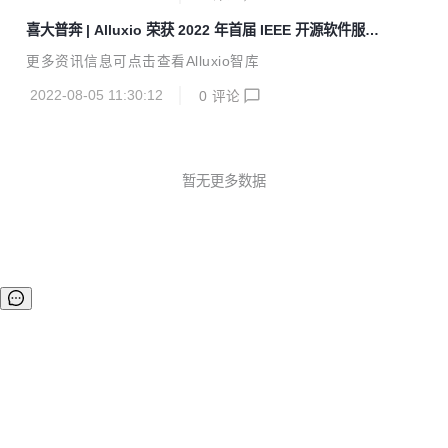
器、FPGA、Open...
提升了异构存储系统之间的自动数据迁移功能，用户无需手动
喜大普奔 | Alluxio 荣获 2022 年首届 IEEE 开源软件服务
迁移或拷贝数据。 Alluxio 2.8新版本提高了S3 API的兼容性，
奖
使得在大型数据平台上部署和管理Alluxio更简便。 此外，新
更多资讯信息可点击查看Alluxio智库
版本还增加了一项重要的企业级安全功能，支持数据在服务器
端加密，进一步增强了数据安全和管理。 对于使用不同服务
2022-08-05 11:30:12
0
评论
商、跨云或跨区域存储数据的企业而言，数据迁移往往成为...
暂无更多数据