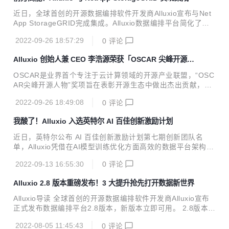
通，而系统软件则是核心基础支撑。近年来，Alluxio发展非常
迅速，在云原生的数据编排和分布式文件系统方面建立了很好
近日，全球首创的开源数据编排软件开发商Alluxio宣布与Net
的技术和应用积累，特别是在开源社区及其生态建设领域作出
App StorageGRID完成集成。Alluxio数据编排平台简化了各
了积极贡献，与北京大学系统软件团队的研究方向高度一致，
类数据驱动型应用的数据访问，而NetApp StorageGRID作为
双方具有很好的合作基础。特别值得一提的是，Alluxio创始人
2022-09-26 18:57:29
0
评论
软件定义的可扩展的分布式数据对象存储，具有安全保护和灾
李浩源博士是北大计算机系的优秀校友，他...
备功能。两者的组合解决方案可帮助企业加速迁移上云，从而
Alluxio 创始人兼 CEO 李浩源荣获「OSCAR 尖峰开源人
优化企业的资源投入，更好地打造超大规模现代数据平台。 大
物」奖
型企业拥有大量具有复杂依赖关系的数据驱动型应用，以及跨
OSCAR是业界首个专注于云计算领域的开源产业联盟，“OSC
私有云、公有云、混合云或多云等多个区域的数据平台。Allux
AR尖峰开源人物”奖项旨在表彰开源生态中做出杰出贡献，并
io与NetApp StorageGRID的合作方案解决了此类平台的两个
推动开源技术和项目广泛应用到产业的企业代表和个人。 李浩
关键问题： 数据存储和跨区域的数据访问。 ...
2022-09-26 18:49:08
0
评论
源本科毕业于北京大学计算机系，随后在康奈尔大学攻读硕
士，后赴UC Berkeley AMPLab 获得博士学位，在读博期间创
我酸了！Alluxio 入选英特尔 AI 百佳创新激励计划
立了Alluxio。 Alluxio自项目开源以来，已有超过来自300多个
组织机构的1200多位贡献者参与开发。目前，Alluxio的智能
近日，英特尔公布 AI 百佳创新激励计划第七期创新团队名
数据分层和数据管理功能为金融服务、高科技、零售和电信等
单，Alluxio凭借在AI模型训练优化方面高效的数据平台架构，
诸多领域客户提供了长期业务支持，并已在全球Web规模的现
成为17家AI智慧创新型入选企业之一。此次入选企业所涉领域
代化数据服务的生产环境中得到验证，全球十大互联网公司中
2022-09-13 16:55:30
0
评论
涵盖大数据、智能制造、智慧零售、智慧城市、智慧金融、音
有...
视频、虚拟现实等多个领域。随着第七期团队名单公布，AI百
Alluxio 2.8 版本重磅发布！3 大提升抢先打开数据新世界
佳所加速的团队正式突破100家，具有里程碑式的意义。 英特
尔 AI 百佳创新激励计划自 2018 年成立以来，以组建AI生态
Alluxio导读 全球首创的开源数据编排软件开发商Alluxio宣布
为核心，将AI技术赋能各行各业。英特尔一直秉承“科技至善”
正式发布数据编排平台2.8版本，新版本立即可用。 2.8版本增
的发展理念，并结合各个创新团队的特点，提供多样化的软硬
强了对AWS S3 REST API的接口支持；增加了数据安全功
件产品组合与计算集成平台，如酷睿处理器、至强可扩展处理
2022-08-05 11:45:43
0
评论
能，对需要满足合规性和监管要求的敏感应用数据实现加密；