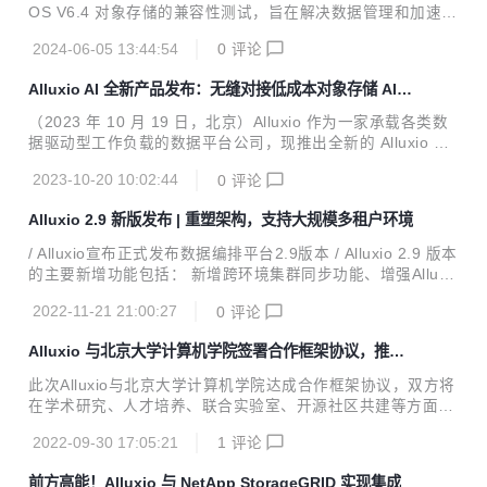
源生态快速、健康有序发展。 :dart: 大会特设立 “OSCAR 开
OS V6.4 对象存储的兼容性测试，旨在解决数据管理和加速方
源尖峰案例”评选，经过几个月多轮筛选，Alluxio在技术创
面的挑战。双方进行了深度的产品对接和联合开发，将 Alluxio
新、社区建设和应用推广方面受到专家评委们的一致认可，从
2024-06-05 13:44:54
0
评论
分布式缓存系统与 XEOS 对象存储的众多应用特性进行结
众多优秀的开源项目和社区...
合，推出一体化存储联合方案，以更好地支持 AI 场景下的数
Alluxio AI 全新产品发布：无缝对接低成本对象存储 AI 训
据管理和加速需求。
练解决方案
（2023 年 10 月 19 日，北京）Alluxio 作为一家承载各类数
据驱动型工作负载的数据平台公司，现推出全新的 Alluxio Ent
erprise AI 高性能数据平台, 旨在满足人工智能 (AI) 和机器学
2023-10-20 10:02:44
0
评论
习 (ML) 负载对于企业数据基础设施不断增长的需求。 Alluxio
Enterprise AI 平台可综合优化企业 AI 和分析基础设施的性
Alluxio 2.9 新版发布 | 重塑架构，支持大规模多租户环境
能、数据可访问性、可扩展性和成本效益，助力生成式 AI、计
算机视觉、自然语言处理、大语言模型和高性能数据分析等下
/ Alluxio宣布正式发布数据编排平台2.9版本 / Alluxio 2.9 版本
一代数据密集型应用的发展。 为保持竞争力并在竞争中脱颖而
的主要新增功能包括： 新增跨环境集群同步功能、增强Alluxi
出，各家企业都在全力推进数据和 AI 基础设施的现代化。在
o在Kubernetes上的可管理性、提高S3 API 安全性和用户体
此过程中，...
2022-11-21 21:00:27
0
评论
验 2022年11月17日，全球首创的开源数据编排软件开发商All
uxio宣布正式发布数据编排平台2.9版本，新版本立即可用。2.
Alluxio 与北京大学计算机学院签署合作框架协议，推动
9版本进一步强化了Alluxio作为计算引擎和存储系统中间层的
产学研深度融合
关键地位。新功能包括：增加跨环境集群同步功能，支持横向
此次Alluxio与北京大学计算机学院达成合作框架协议，双方将
扩展的多租户架构；显著改进在Kubernetes上部署的工具集
在学术研究、人才培养、联合实验室、开源社区共建等方面展
和指南，增强Alluxio的易管理性；以及通过优化S3 API 和 PO
开深入合作，并将成立“云原生数据编排服务系统联合实验
S...
2022-09-30 17:05:21
1
评论
室”。 刘譞哲表示，数字经济时代，数据作为重要生产要素，
其价值发挥依赖于多源多维数据的融合碰撞和数据的共享流
前方高能！Alluxio 与 NetApp StorageGRID 实现集成