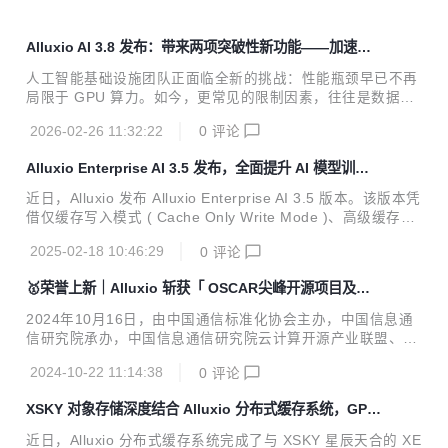
Alluxio AI 3.8 发布：带来两项突破性新功能——加速对
象存储写入与模型加载
人工智能基础设施团队正面临全新的挑战：性能瓶颈早已不再
局限于 GPU 算力。如今，更常见的限制因素，往往是数据和
模型在存储系统中的传输速度——尤其是在以对象存储为主的
2026-02-26 11:32:22
0
评论
云环境中。 无论是加载数十亿参数的推理模型，还是运行需要
处理海量中间数据的工作流，存储访问一旦变慢，GPU 算力
Alluxio Enterprise AI 3.5 发布，全面提升 AI 模型训练性
浪费、训练时间拉长、任务性能不稳定等问题便会立刻显现。
能
Alluxio AI 3.8 版本推出两项重大新功能，旨在消除现代 AI 工
近日，Alluxio 发布 Alluxio Enterprise AI 3.5 版本。该版本凭
作中最棘手的两大瓶颈： Alluxio S3 写缓存：大幅降低对象存
借仅缓存写入模式 ( Cache Only Write Mode )、高级缓存管
储写入延迟，提升写入密集型工作负载的性能； Safetensors
理策略以及 Python 的深度集成等创新功能，大幅加速 AI 模
模型加载加速：实现接近本地 NVMe 的模型权重加载吞...
2025-02-18 10:46:29
0
评论
型训练并简化基础设施运维，助力企业高效处理海量数据集、
优化 AI 工作负载性能。 AI 驱动的工作负载常因海量的数据管
🥇荣誉上新｜Alluxio 斩获「 OSCAR尖峰开源项目及开
理复杂度高导致效率瓶颈以及训练周期延长。Alluxio Enterpri
源社区 」
se AI 3.5 通过快速优先访问关键数据、无缝集成主流 AI 框架
2024年10月16日，由中国通信标准化协会主办，中国信息通
等优化手段来提升性能，从而加速模型开发。 "Alluxio Enterp
信研究院承办，中国信息通信研究院云计算开源产业联盟、金
rise AI 最新版本推出...
融行业开源技术应用社区、通信行业开源社区、科技制造开源
2024-10-22 11:14:38
0
评论
社区、汽车行业开源社区、可信开源社区共同体、可信开源合
规计划支持的开源领域顶级盛会——“OSCAR开源产业大会”在
XSKY 对象存储深度结合 Alluxio 分布式缓存系统，GPU
京成功举办，旨在进一步探索中国开源生态发展模式，加速开
利用率提高至 90% 以上
源技术在国内市场落地，提升企业开源治理能力，推动国内开
近日，Alluxio 分布式缓存系统完成了与 XSKY 星辰天合的 XE