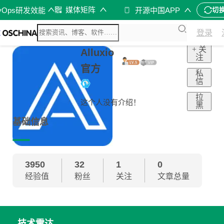
媒体矩阵
vOps研发效能
开源中国APP
切
登录
+ 关
Alluxio
注
官方
私
信
拉
这个人没有介绍！
黑
基础信息
3950
32
1
0
经验值
粉丝
关注
文章总量
技术雷达