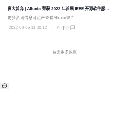
器、FPGA、Open...
提升了异构存储系统之间的自动数据迁移功能，用户无需手动
喜大普奔 | Alluxio 荣获 2022 年首届 IEEE 开源软件服务
迁移或拷贝数据。 Alluxio 2.8新版本提高了S3 API的兼容性，
奖
使得在大型数据平台上部署和管理Alluxio更简便。 此外，新
更多资讯信息可点击查看Alluxio智库
版本还增加了一项重要的企业级安全功能，支持数据在服务器
端加密，进一步增强了数据安全和管理。 对于使用不同服务
2022-08-05 11:30:12
0
评论
商、跨云或跨区域存储数据的企业而言，数据迁移往往成为...
暂无更多数据