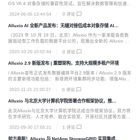
源生态快速、健康有序发展。 :dart: 大会特设立 “OSCAR 开
OS V6.4 对象存储的兼容性测试，旨在解决数据管理和加速方
源尖峰案例”评选，经过几个月多轮筛选，Alluxio在技术创
面的挑战。双方进行了深度的产品对接和联合开发，将 Alluxio
新、社区建设和应用推广方面受到专家评委们的一致认可，从
2024-06-05 13:44:54
0
评论
分布式缓存系统与 XEOS 对象存储的众多应用特性进行结
众多优秀的开源项目和社区...
合，推出一体化存储联合方案，以更好地支持 AI 场景下的数
Alluxio AI 全新产品发布：无缝对接低成本对象存储 AI 训
据管理和加速需求。
练解决方案
（2023 年 10 月 19 日，北京）Alluxio 作为一家承载各类数
据驱动型工作负载的数据平台公司，现推出全新的 Alluxio Ent
erprise AI 高性能数据平台, 旨在满足人工智能 (AI) 和机器学
2023-10-20 10:02:44
0
评论
习 (ML) 负载对于企业数据基础设施不断增长的需求。 Alluxio
Enterprise AI 平台可综合优化企业 AI 和分析基础设施的性
Alluxio 2.9 新版发布 | 重塑架构，支持大规模多租户环境
能、数据可访问性、可扩展性和成本效益，助力生成式 AI、计
算机视觉、自然语言处理、大语言模型和高性能数据分析等下
/ Alluxio宣布正式发布数据编排平台2.9版本 / Alluxio 2.9 版本
一代数据密集型应用的发展。 为保持竞争力并在竞争中脱颖而
的主要新增功能包括： 新增跨环境集群同步功能、增强Alluxi
出，各家企业都在全力推进数据和 AI 基础设施的现代化。在
o在Kubernetes上的可管理性、提高S3 API 安全性和用户体
此过程中，...
2022-11-21 21:00:27
0
评论
验 2022年11月17日，全球首创的开源数据编排软件开发商All
uxio宣布正式发布数据编排平台2.9版本，新版本立即可用。2.
Alluxio 与北京大学计算机学院签署合作框架协议，推动
9版本进一步强化了Alluxio作为计算引擎和存储系统中间层的
产学研深度融合
关键地位。新功能包括：增加跨环境集群同步功能，支持横向
此次Alluxio与北京大学计算机学院达成合作框架协议，双方将
扩展的多租户架构；显著改进在Kubernetes上部署的工具集
在学术研究、人才培养、联合实验室、开源社区共建等方面展
和指南，增强Alluxio的易管理性；以及通过优化S3 API 和 PO
开深入合作，并将成立“云原生数据编排服务系统联合实验
S...
2022-09-30 17:05:21
1
评论
室”。 刘譞哲表示，数字经济时代，数据作为重要生产要素，
其价值发挥依赖于多源多维数据的融合碰撞和数据的共享流
前方高能！Alluxio 与 NetApp StorageGRID 实现集成