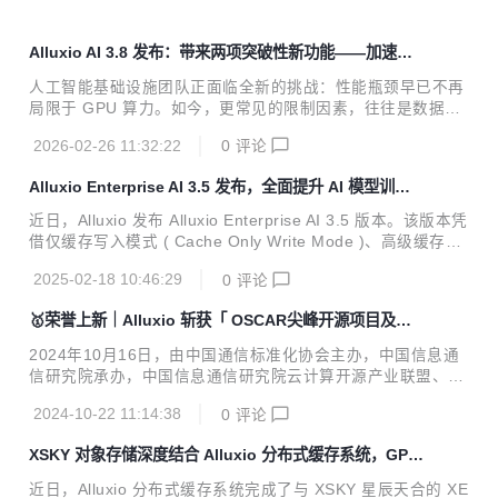
Alluxio AI 3.8 发布：带来两项突破性新功能——加速对
象存储写入与模型加载
人工智能基础设施团队正面临全新的挑战：性能瓶颈早已不再
局限于 GPU 算力。如今，更常见的限制因素，往往是数据和
模型在存储系统中的传输速度——尤其是在以对象存储为主的
2026-02-26 11:32:22
0
评论
云环境中。 无论是加载数十亿参数的推理模型，还是运行需要
处理海量中间数据的工作流，存储访问一旦变慢，GPU 算力
Alluxio Enterprise AI 3.5 发布，全面提升 AI 模型训练性
浪费、训练时间拉长、任务性能不稳定等问题便会立刻显现。
能
Alluxio AI 3.8 版本推出两项重大新功能，旨在消除现代 AI 工
近日，Alluxio 发布 Alluxio Enterprise AI 3.5 版本。该版本凭
作中最棘手的两大瓶颈： Alluxio S3 写缓存：大幅降低对象存
借仅缓存写入模式 ( Cache Only Write Mode )、高级缓存管
储写入延迟，提升写入密集型工作负载的性能； Safetensors
理策略以及 Python 的深度集成等创新功能，大幅加速 AI 模
模型加载加速：实现接近本地 NVMe 的模型权重加载吞...
2025-02-18 10:46:29
0
评论
型训练并简化基础设施运维，助力企业高效处理海量数据集、
优化 AI 工作负载性能。 AI 驱动的工作负载常因海量的数据管
🥇荣誉上新｜Alluxio 斩获「 OSCAR尖峰开源项目及开
理复杂度高导致效率瓶颈以及训练周期延长。Alluxio Enterpri
源社区 」
se AI 3.5 通过快速优先访问关键数据、无缝集成主流 AI 框架
2024年10月16日，由中国通信标准化协会主办，中国信息通
等优化手段来提升性能，从而加速模型开发。 "Alluxio Enterp
信研究院承办，中国信息通信研究院云计算开源产业联盟、金
rise AI 最新版本推出...
融行业开源技术应用社区、通信行业开源社区、科技制造开源
2024-10-22 11:14:38
0
评论
社区、汽车行业开源社区、可信开源社区共同体、可信开源合
规计划支持的开源领域顶级盛会——“OSCAR开源产业大会”在
XSKY 对象存储深度结合 Alluxio 分布式缓存系统，GPU
京成功举办，旨在进一步探索中国开源生态发展模式，加速开
利用率提高至 90% 以上
源技术在国内市场落地，提升企业开源治理能力，推动国内开
近日，Alluxio 分布式缓存系统完成了与 XSKY 星辰天合的 XE