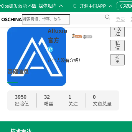
媒体矩阵
vOps研发效能
开源中国APP
切
登录
+ 关
Alluxio
注
官方
私
信
拉
这个人没有介绍！
黑
基础信息
3950
32
1
0
经验值
粉丝
关注
文章总量
技术雷达