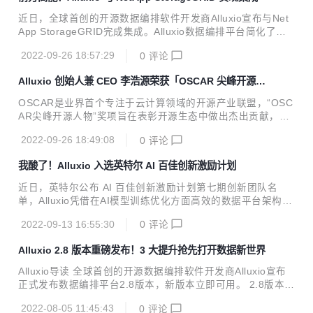
通，而系统软件则是核心基础支撑。近年来，Alluxio发展非常
迅速，在云原生的数据编排和分布式文件系统方面建立了很好
近日，全球首创的开源数据编排软件开发商Alluxio宣布与Net
的技术和应用积累，特别是在开源社区及其生态建设领域作出
App StorageGRID完成集成。Alluxio数据编排平台简化了各
了积极贡献，与北京大学系统软件团队的研究方向高度一致，
类数据驱动型应用的数据访问，而NetApp StorageGRID作为
双方具有很好的合作基础。特别值得一提的是，Alluxio创始人
2022-09-26 18:57:29
0
评论
软件定义的可扩展的分布式数据对象存储，具有安全保护和灾
李浩源博士是北大计算机系的优秀校友，他...
备功能。两者的组合解决方案可帮助企业加速迁移上云，从而
Alluxio 创始人兼 CEO 李浩源荣获「OSCAR 尖峰开源人
优化企业的资源投入，更好地打造超大规模现代数据平台。 大
物」奖
型企业拥有大量具有复杂依赖关系的数据驱动型应用，以及跨
OSCAR是业界首个专注于云计算领域的开源产业联盟，“OSC
私有云、公有云、混合云或多云等多个区域的数据平台。Allux
AR尖峰开源人物”奖项旨在表彰开源生态中做出杰出贡献，并
io与NetApp StorageGRID的合作方案解决了此类平台的两个
推动开源技术和项目广泛应用到产业的企业代表和个人。 李浩
关键问题： 数据存储和跨区域的数据访问。 ...
2022-09-26 18:49:08
0
评论
源本科毕业于北京大学计算机系，随后在康奈尔大学攻读硕
士，后赴UC Berkeley AMPLab 获得博士学位，在读博期间创
我酸了！Alluxio 入选英特尔 AI 百佳创新激励计划
立了Alluxio。 Alluxio自项目开源以来，已有超过来自300多个
组织机构的1200多位贡献者参与开发。目前，Alluxio的智能
近日，英特尔公布 AI 百佳创新激励计划第七期创新团队名
数据分层和数据管理功能为金融服务、高科技、零售和电信等
单，Alluxio凭借在AI模型训练优化方面高效的数据平台架构，
诸多领域客户提供了长期业务支持，并已在全球Web规模的现
成为17家AI智慧创新型入选企业之一。此次入选企业所涉领域
代化数据服务的生产环境中得到验证，全球十大互联网公司中
2022-09-13 16:55:30
0
评论
涵盖大数据、智能制造、智慧零售、智慧城市、智慧金融、音
有...
视频、虚拟现实等多个领域。随着第七期团队名单公布，AI百
Alluxio 2.8 版本重磅发布！3 大提升抢先打开数据新世界
佳所加速的团队正式突破100家，具有里程碑式的意义。 英特
尔 AI 百佳创新激励计划自 2018 年成立以来，以组建AI生态
Alluxio导读 全球首创的开源数据编排软件开发商Alluxio宣布
为核心，将AI技术赋能各行各业。英特尔一直秉承“科技至善”
正式发布数据编排平台2.8版本，新版本立即可用。 2.8版本增
的发展理念，并结合各个创新团队的特点，提供多样化的软硬
强了对AWS S3 REST API的接口支持；增加了数据安全功
件产品组合与计算集成平台，如酷睿处理器、至强可扩展处理
2022-08-05 11:45:43
0
评论
能，对需要满足合规性和监管要求的敏感应用数据实现加密；