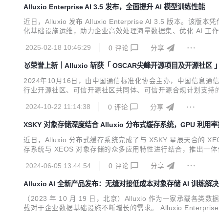
Alluxio Enterprise AI 3.5 发布，全面提升 AI 模型训练性能
近日，Alluxio 发布 Alluxio Enterprise AI 3.5 
化基础设施运维，助力企业高效处理海量数据集、优化 AI 工作负载性
先访问关键数据、无缝集成主流 AI 框架等优化手段来提升性能，从而加速模
2025-02-18 10:46:29
0
评论
分享
🥇荣誉上新｜Alluxio 斩获「 OSCAR尖峰开源项目及开源社区 
2024年10月16日，由中国通信标准化协会主办，中国信
行业开源社区、可信开源社区共同体、可信开源合规计划支持的
地，提升企业开源治理能力，推动国内开源生态快速、健康有序发展。
2024-10-22 11:14:38
0
评论
分享
专家评委们的一致认可，从众多优秀的开源项目和社区...
XSKY 对象存储深度结合 Alluxio 分布式缓存系统，GPU 利用率
近日，Alluxio 分布式缓存系统完成了与 XSKY 星辰天合的
存系统与 XEOS 对象存储的众多应用特性进行结合，推出一体
2024-06-05 13:44:54
0
评论
分享
Alluxio AI 全新产品发布：无缝对接低成本对象存储 AI 训练解
（2023 年 10 月 19 日，北京）Alluxio 作为一家承载各类数
载对于企业数据基础设施不断增长的需求。 Alluxio Enter
理、大语言模型和高性能数据分析等下一代数据密集型应用的发展