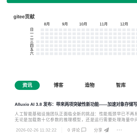
gitee贡献
资讯
博客
造物
智库
Alluxio AI 3.8 发布：带来两项突破性新功能——加速对象存
人工智能基础设施团队正面临全新的挑战：性能瓶颈早已不再局
无论是加载数十亿参数的推理模型，还是运行需要处理海量中间数据的
出两项重大新功能，旨在消除现代 AI 工作中最棘手的两大瓶颈： 
2026-02-26 11:32:22
0
评论
分享
VMe 的模型权重加载吞...