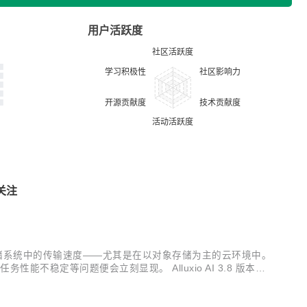
用户活跃度
关注
存储系统中的传输速度——尤其是在以对象存储为主的云环境中。
稳定等问题便会立刻显现。 Alluxio AI 3.8 版本推
负载的性能； Safetensors 模型加载加速：实现接近本地 N