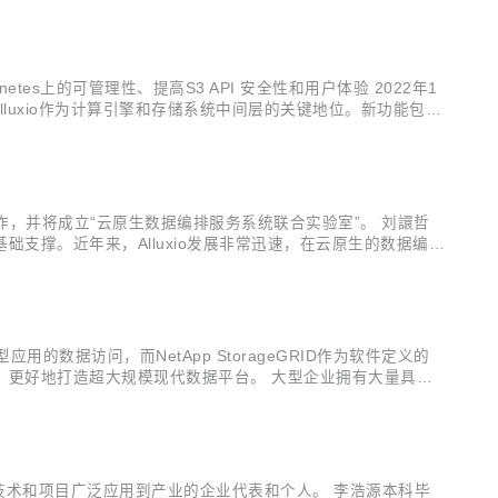
ernetes上的可管理性、提高S3 API 安全性和用户体验 2022年1
Alluxio作为计算引擎和存储系统中间层的关键地位。新功能包
过优化S3 API 和 POS...
作，并将成立“云原生数据编排服务系统联合实验室”。 刘譞哲
撑。近年来，Alluxio发展非常迅速，在云原生的数据编排
队的研究方向高度一致，双方具有很好的合作基础。特别值得一
型应用的数据访问，而NetApp StorageGRID作为软件定义的
，更好地打造超大规模现代数据平台。 大型企业拥有大量具有
ID的合作方案解决了此类平台的两个关键问题： 数据存储和跨区域
源技术和项目广泛应用到产业的企业代表和个人。 李浩源本科毕