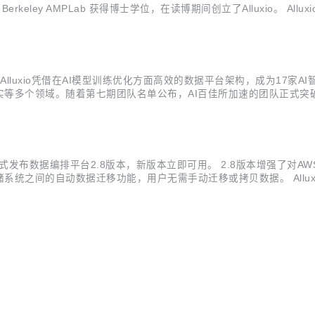
ley AMPLab 获得博士学位，在读博期间创立了Alluxio。 All
理功能为金融服务、高科技、零售和电信等诸多领域客户提供了长期业务
Alluxio凭借在AI模型训练优化方面高效的数据平台架构，成为17
多个领域。随着第七期团队名单公布，AI百佳所加速的团队正式突破10
赋能各行各业。英特尔一直秉承“科技至善”的发展理念，并结合各个创新
宣布正式发布数据编排平台2.8版本，新版本立即可用。 2.8版本增强了对AW
之间的自动数据迁移功能，用户无需手动迁移或拷贝数据。 Alluxio 
重要的企业级安全功能，支持数据在服务器端加密，进一步增强了数据安全