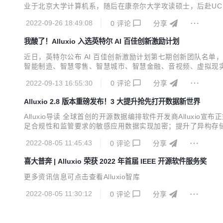
业于北京大学计算机系，随后在康奈尔大学攻读硕士，后赴UC Berke
贡献者参与开发。目前，Alluxio的智能数据分层和数据管
2022-09-26 18:49:08
0
评论
分享
验证，全球十大互联网公司中有...
我酸了！Alluxio 入选英特尔 AI 百佳创新激励计划
近日，英特尔公布 AI 百佳创新激励计划第七期创新团队名单，
智能制造、智慧零售、智慧城市、智慧金融、音视频、虚拟现实等
自 2018 年成立以来，以组建AI生态为核心，将AI技术
2022-09-13 16:55:30
0
评论
分享
处理器、至强可扩展处理器、FPGA、Open...
Alluxio 2.8 版本重磅发布！3 大提升抢先打开数据新世界
Alluxio导读 全球首创的开源数据编排软件开发商Alluxio
足合规性和监管要求的敏感应用数据实现加密；提升了异构存储系统
部署和管理Alluxio更简便。 此外，新版本还增加了一项
2022-08-05 11:45:43
0
评论
分享
言，数据迁移往往成为...
喜大普奔 | Alluxio 荣获 2022 年首届 IEEE 开源软件服务奖
更多资讯信息可点击查看Alluxio智库
2022-08-05 11:30:12
0
评论
分享