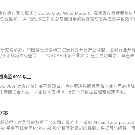
版本。该版本凭借仅缓存写入模式 ( Cache Only Write Mode )、高级缓
能。 AI 驱动的工作负载常因海量的数据管理复杂度高导致效率瓶颈以及训练周期
型开发。 "Alluxio Enterprise AI 最新版本推出...
」
息通信研究院承办，中国信息通信研究院云计算开源产业联盟、金融行业
开源领域顶级盛会——“OSCAR开源产业大会”在京成功举办，旨在
 :dart: 大会特设立 “OSCAR 开源尖峰案例”评选，经过几个
提高至 90% 以上
 XEOS V6.4 对象存储的兼容性测试，旨在解决数据管理和加速方面的挑
化存储联合方案，以更好地支持 AI 场景下的数据管理和加速需求。
决方案
据驱动型工作负载的数据平台公司，现推出全新的 Alluxio Enterprise 
prise AI 平台可综合优化企业 AI 和分析基础设施的性能、数据可访
。 为保持竞争力并在竞争中脱颖而出，各家企业都在全力推进数据和 A