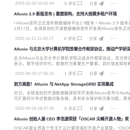
2023-10-20 10:02:44
0
评论
分享
Alluxio 2.9 新版发布 | 重塑架构，支持大规模多租户环境
/ Alluxio宣布正式发布数据编排平台2.9版本 / Alluxio 
1月17日，全球首创的开源数据编排软件开发商Alluxio宣布
括：增加跨环境集群同步功能，支持横向扩展的多租户架构；显著改进在K
2022-11-21 21:00:27
0
评论
分享
Alluxio 与北京大学计算机学院签署合作框架协议，推动产学研
此次Alluxio与北京大学计算机学院达成合作框架协议，双
表示，数字经济时代，数据作为重要生产要素，其价值发挥依赖
和分布式文件系统方面建立了很好的技术和应用积累，特别是
2022-09-30 17:05:21
1
评论
分享
提的是，Alluxio创始人李浩源博士是北大计算机系的优秀校友，他
前方高能！Alluxio 与 NetApp StorageGRID 实现集成
近日，全球首创的开源数据编排软件开发商Alluxio宣布与NetApp
可扩展的分布式数据对象存储，具有安全保护和灾备功能。两
复杂依赖关系的数据驱动型应用，以及跨私有云、公有云、混合云或多
2022-09-26 18:57:29
0
评论
分享
的数据访问。 ...
Alluxio 创始人兼 CEO 李浩源荣获「OSCAR 尖峰开源人物」奖
OSCAR是业界首个专注于云计算领域的开源产业联盟，“OS