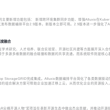
2.9 版本的主要新增功能包括： 新增跨环境集群同步功能、增强Alluxio在Kub
正式发布数据编排平台2.9版本，新版本立即可用。2.9版本进一步强化了
ubernetes上部署的工具集和指南，增强Alluxio的易管理性；以及通
深度融合
方将在学术研究、人才培养、联合实验室、开源社区共建等方面展开深入合
于多源多维数据的融合碰撞和数据的共享流通，而系统软件则是核心基础支
在开源社区及其生态建设领域作出了积极贡献，与北京大学系统软件团
...
 StorageGRID完成集成。Alluxio数据编排平台简化了各类数据驱动
者的组合解决方案可帮助企业加速迁移上云，从而优化企业的资源投入
云等多个区域的数据平台。Alluxio与NetApp StorageGR
CAR尖峰开源人物”奖项旨在表彰开源生态中做出杰出贡献，并推动开