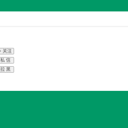
+ 关注
私 信
拉 黑