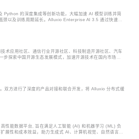
存管理策略以及 Python 的深度集成等创新功能，大幅加速 AI 模型训练并简
延长。Alluxio Enterprise AI 3.5 通过快速优
开源技术应用社区、通信行业开源社区、科技制造开源社区、汽车
进一步探索中国开源生态发展模式，加速开源技术在国内市场落
月多轮筛选，Alluxio在技术创新、社区建设和应用推广方面受到
战。双方进行了深度的产品对接和联合开发，将 Alluxio 分布式缓
AI 高性能数据平台, 旨在满足人工智能 (AI) 和机器学习 (ML) 负
问性、可扩展性和成本效益，助力生成式 AI、计算机视觉、自然语言处
I 基础设施的现代化。在此过程中，...