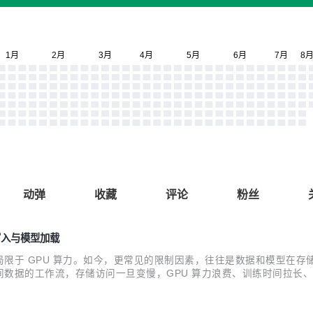
动弹
收藏
评论
粉丝
储写入与模型加载
限于 GPU 算力。如今，更常见的限制因素，往往是数据和模型在
工作流，存储访问一旦变慢，GPU 算力浪费、训练时间拉长、任务性能不
Alluxio S3 写缓存：大幅降低对象存储写入延迟，提升写入密集型工作