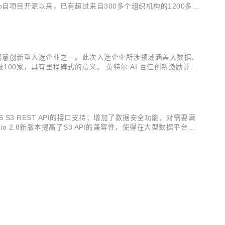
uxio自项目开源以来，已有超过来自300多个组织机构的1200多位
支持，并已在全球Web规模的现代化数据服务的生产环境中得到
家AI智慧创新型入选企业之一。此次入选企业所涉领域涵盖大数据、
0家，具有里程碑式的意义。 英特尔 AI 百佳创新激励计划
团队的特点，提供多样化的软硬件产品组合与计算集成平台，如酷睿
S S3 REST API的接口支持；增加了数据安全功能，对需要满
2.8新版本提高了S3 API的兼容性，使得在大型数据平台上
和管理。 对于使用不同服务商、跨云或跨区域存储数据的企业而