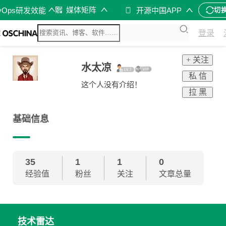
媒体矩阵
vOps研发效能
开源中国APP
切
登录
+ 关注
水太凉
私 信
这个人没有介绍！
拉 黑
基础信息
35
1
1
0
经验值
粉丝
关注
文章总量
技术雷达