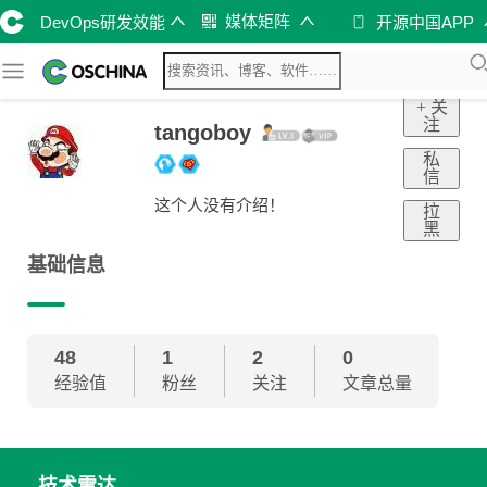
媒体矩阵
DevOps研发效能
开源中国APP
+ 关
注
tangoboy
私
信
这个人没有介绍！
拉
黑
基础信息
48
1
2
0
经验值
粉丝
关注
文章总量
技术雷达