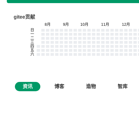
gitee贡献
资讯
博客
造物
智库