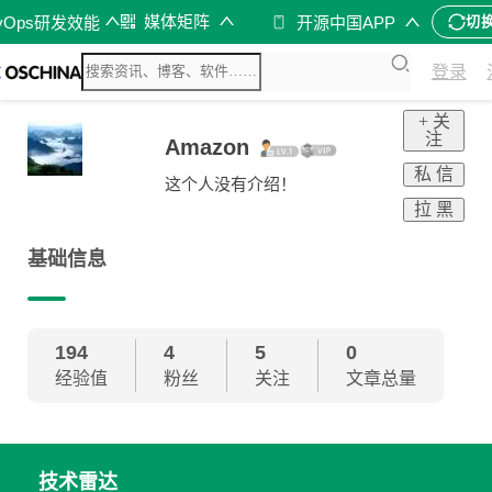
媒体矩阵
vOps研发效能
开源中国APP
切
登录
+ 关
注
Amazon
私 信
这个人没有介绍！
拉 黑
基础信息
194
4
5
0
经验值
粉丝
关注
文章总量
技术雷达