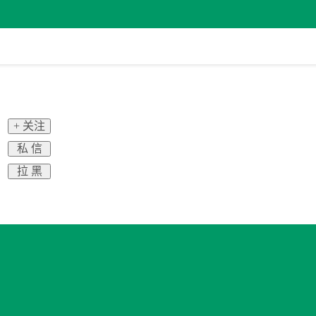
+ 关注
私 信
拉 黑