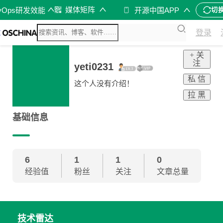
媒体矩阵
vOps研发效能
开源中国APP
切
登录
+ 关
注
yeti0231
私 信
这个人没有介绍！
拉 黑
基础信息
6
1
1
0
经验值
粉丝
关注
文章总量
技术雷达