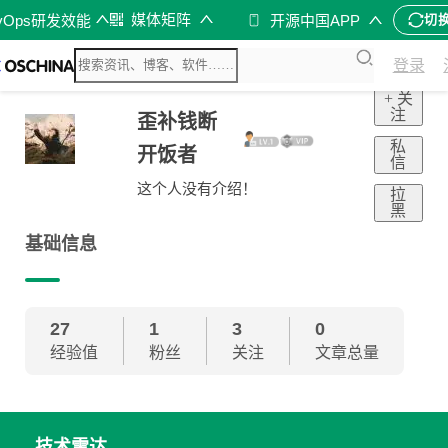
媒体矩阵
vOps研发效能
开源中国APP
切
登录
+ 关
注
歪补钱断
私
开饭者
信
这个人没有介绍！
拉
黑
基础信息
27
1
3
0
经验值
粉丝
关注
文章总量
技术雷达