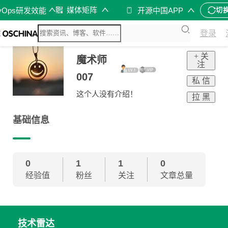
媒体矩阵
vOps研发效能
开源中国APP
切
登录
+ 关
魔术师
注
007
私 信
这个人没有介绍！
拉 黑
基础信息
0
1
1
0
经验值
粉丝
关注
文章总量
技术雷达