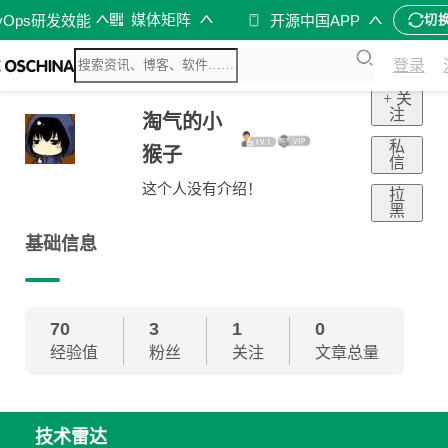
媒体矩阵
vOps研发效能
开源中国APP
切
登录
+ 关
注
淘气的小
私
猴子
信
这个人没有介绍！
拉
黑
基础信息
70
3
1
0
经验值
粉丝
关注
文章总量
技术雷达