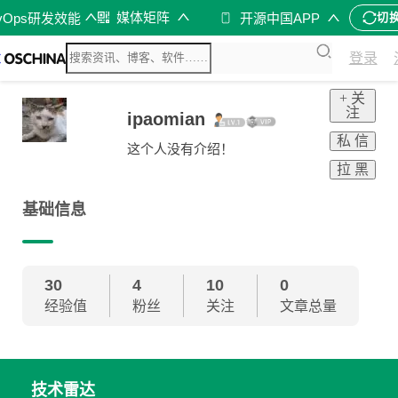
媒体矩阵
vOps研发效能
开源中国APP
切
登录
+ 关
注
ipaomian
私 信
这个人没有介绍！
拉 黑
基础信息
30
4
10
0
经验值
粉丝
关注
文章总量
技术雷达