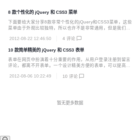
8 款个性化的 jQuery 和 CSS3 菜单
下面要给大家分享8款非常个性化的jQuery和CSS3菜单，这些
菜单由于外观比较独特，所以也许不是非常通用，但是我们可
以认可的是这些菜单的设计思路非常棒，值得借鉴。下面一起
2012-08-22 12:46:50
4
评论
来看看这些菜单吧。 1、超酷的jQuery动画菜单 这是一款效果
非常酷的jQuery动画菜单导航，当你把鼠标移到菜单项的时
10 款简单精美的 jQuery 和 CSS3 表单
候，将会出现十分平滑的滑动效果，这个菜单漂亮的地方还在
于菜单的背景图片，动画本身并不复杂，下面就一起来看看这
表单在网页中扮演着十分重要的作用，从用户登录注册到留言
个简单漂亮的jQuery动画菜单吧。 2、jQuery侧边固定停靠导
评论，都离不开表单。一个设计精美方便的表单，可以提高用
航 这是一款非常精美的jQuery侧边固定停靠导航菜单，鼠标
户交互的质量。下面给大家介绍10款设计简单但是外观精美的
移入移出是都有流畅的弹入弹出效果，并能固定在浏览器一
2012-08-06 10:22:49
10
评论
jQuery和CSS3表单，希望对大家有所帮助。 1、发光的HTM
侧，不随着滚动条下...
L5表单 这是一款非常漂亮的HTML5登陆表单，当表单获取焦
点时，表单四周就会呈现出发光动画的效果，并不断地进行颜
色渐变；当表单失去焦点时，停止发光。其中颜色渐变的动画
只有基于webkit的浏览器才有效果，比如chrome和safari。
暂无更多数据
2、带滑动条、日历、取色器等常用功能的HTML5表单 这是一
款非常经典的CSS3&HTML5表单，我之所以称之为经典，是
因为在这个...