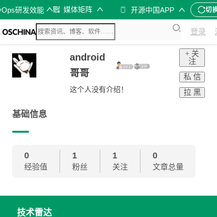
媒体矩阵
vOps研发效能
开源中国APP
切
登录
+ 关
android
注
哥哥
私 信
这个人没有介绍！
拉 黑
基础信息
0
1
1
0
经验值
粉丝
关注
文章总量
技术雷达