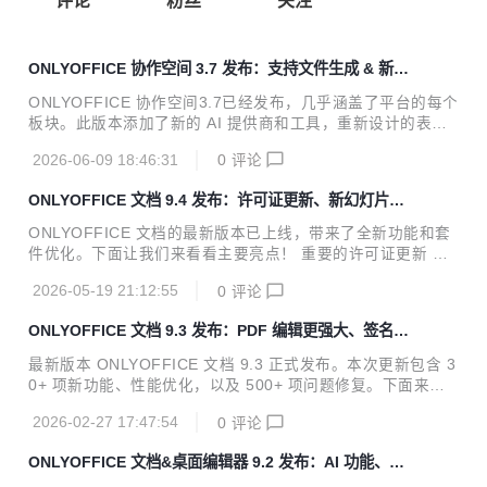
评论
粉丝
关注
ONLYOFFICE 协作空间 3.7 发布：支持文件生成 & 新增
AI 智能体提供商、更智能的表单、房间分组等
ONLYOFFICE 协作空间3.7已经发布，几乎涵盖了平台的每个
板块。此版本添加了新的 AI 提供商和工具，重新设计的表单
填写体验，文档和房间管理的改进，以及更多功能。阅读下文
2026-06-09 18:46:31
0
评论
了解所有新增功能。 在 AI 聊天中生成 DOCX、PPTX 和 PDF
在 ONLYOFFICE 协作空间，您可以连接 AI 提供商并激活智
ONLYOFFICE 文档 9.4 发布：许可证更新、新幻灯片主
能体来帮助：分析文件、生成内容、信息搜索、管理您的空间
题与切换等功能
等。 以前，聊天结果只能以某些格式保存。通过此次更新，您
ONLYOFFICE 文档的最新版本已上线，带来了全新功能和套
可以直接从 AI 智能体聊天中生成 DOCX 文件、PDF 表单和
件优化。下面让我们来看看主要亮点！ 重要的许可证更新 我
PPTX 演示文稿，并立即在新标签中打开进行编辑。 更加灵活
们更新了许可条款，以确保清晰和合规。该软件的许可根据 G
的 AI 将默认 AI 提供商从协作空间同...
2026-05-19 21:12:55
0
评论
NU Affero 通用公共许可证 v3.0（AGPLv3）进行，所有副本
和分发中必须包含附加条款。 这些条款强调了适当的归属、版
ONLYOFFICE 文档 9.3 发布：PDF 编辑更强大、签名方
权声明和对修改版本的明确标记。虽然许可证允许进行修改，
式更多、支持多页视图等
但并不授予使用 ONLYOFFICE 商标的权利，这些商标受单独
最新版本 ONLYOFFICE 文档 9.3 正式发布。本次更新包含 3
的商标政策管辖。 社区版优化，取消连接数限制 根据用户反
0+ 项新功能、性能优化，以及 500+ 项问题修复。下面来看
馈，我们对 ONLYOFFICE 文档社区版进行了优化，以提供更
重点更新。 PDF 表单支持更多签名方式 数字签名应像纸笔签
高效、更便捷的使用体验。主要改进包括： 提高了可读性：代
2026-02-27 17:47:54
0
评论
字一样自然。在 9.3 版本中，我们升级了 PDF 表单签名字
码...
段，让收件人拥有更流畅、更灵活的签署体验。除上传签名图
ONLYOFFICE 文档&桌面编辑器 9.2 发布：AI 功能、自
片外，现在还支持自动去除图片白色背景，并提供更多便捷的