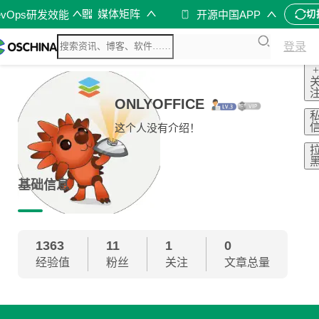
媒体矩阵
evOps研发效能
开源中国APP
切
登录
+
ONLYOFFICE
这个人没有介绍！
基础信息
1363
11
1
0
经验值
粉丝
关注
文章总量