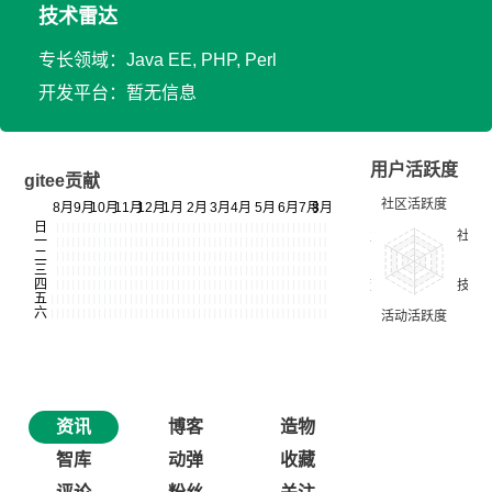
技术雷达
专长领域：Java EE, PHP, Perl
开发平台：暂无信息
用户活跃度
gitee贡献
资讯
博客
造物
智库
动弹
收藏