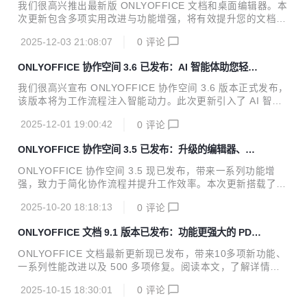
定义快捷键、录制宏等
签名方式： 文本签名：直接输入姓名并选择签名样式（无手写
我们很高兴推出最新版 ONLYOFFICE 文档和桌面编辑器。本
设备时非常实用） 手绘签名：用鼠标或触控设备直接在屏幕上
次更新包含多项实用改进与功能增强，将有效提升您的文档编
签名 ONLYOFFICE 文档企业版支持在管理面板上传签名证
辑体验。凭借全新的 AI 功能、更灵活的自定义选项和优化的
书，用于对 PDF 表单进行可信数字签名，确保文档可验证且
2025-12-03 21:08:07
0
评论
表单创建工具，ONLYOFFICE 文档将继续作为功能全面且实
防篡...
用的办公套件，满足您的各类办公需求。 关于 ONLYOFFICE
ONLYOFFICE 协作空间 3.6 已发布：AI 智能体助您轻松
文档&桌面编辑器 ONLYOFFICE 办公套件提供文本文档、电
完成日常任务
子表格、幻灯片、表单和 PDF 编辑器。ONLYOFFICE 文档
我们很高兴宣布 ONLYOFFICE 协作空间 3.6 版本正式发布，
高度兼容微软 Office 格式，并提供数百种格式化和样式工
该版本将为工作流程注入智能动力。此次更新引入了 AI 智能
具，以及多种协作功能。ONLYOFFICE 的编辑器具有实时和
体，并包含超过 20 项平台功能增强，旨在优化项目管理并提
段落锁定两种共同编辑模式、评论和审阅、内置聊...
2025-12-01 19:00:42
0
评论
升工作效率。接下来让我们一起了解新增功能，探索如何通过
这些创新改变您的工作方式。 全新 AI 智能体 协作空间 3.6 的
ONLYOFFICE 协作空间 3.5 已发布：升级的编辑器、改
核心亮点是引入了 AI 智能体。这一重要升级将智能助手直接
进的文件和房间管理等诸多功能
融入日常工作场景，助您更快速、更高效地完成任务。 您可以
ONLYOFFICE 协作空间 3.5 现已发布，带来一系列功能增
根据具体需求快速配置专属的 AI 智能体。完成设置后，即可
强，致力于简化协作流程并提升工作效率。本次更新搭载了最
在专属板块中与智能体进行互动。只需提出问题或描述需求，
新版编辑器，并在文件共享、内容管理及整体使用体验方面均
智能体将随时为您提供专业支持。 AI 智能体能够执行多种任
2025-10-20 18:18:13
0
评论
有显著改进。下面让我们一起来了解详细更新内容。 关于协作
务来协助...
空间 ONLYOFFICE 协作空间是一个专为文档协作设计的开源
ONLYOFFICE 文档 9.1 版本已发布：功能更强大的 PDF
平台，基于“房间”的概念构建。每个文档、项目或工作流程都
编辑器，支持密文功能等多项优化
可以被整理在完全独立的房间中。 您可以根据需要自定义管理
ONLYOFFICE 文档最新更新现已发布，带来10多项新功能、
每个房间，包括用户管理和访问权限的设置看，帮助您更好地
一系列性能改进以及 500 多项修复。阅读本文，了解详情。
与客户、业务合作伙伴、承包商及第三方，进行文档、表格、
关于 ONLYOFFICE 文档 ONLYOFFICE 是一个开源项目，专
幻灯片、PDF 和表单的在线编辑与协作。 如果您需要将他们
2025-10-15 18:30:01
0
评论
注于高级和安全的文档处理，是在线办公解决方案的提供者，
集成至您自有的商业软件和服务...
全球用户已超过1500万。 ONLYOFFICE 办公套件提供文本