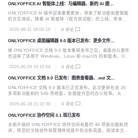
ONLYOFFICE AI 智能体上线：与编辑器、新的 AI 提供商
文档、电子表格、幻灯片、表单和 PDF 编辑器。ONLYOFFI
等进行智能交互
CE 文档高度兼容 MS Office 格式，并提供数百种格式化和样
ONLYOFFICE AI 插件迎来重要更新，带来了新功能和更智能
式工具，以及多种协作功能。在智能办公方面，它深度集成了
的交互体验。随着 AI 智能体（现为测试版）的上线、带来更
AI 插件功能，用户可在编辑器内直接调用任意 AI 模型（如 D
多 AI 提供商支持以及其他新功能，AI 插件已经成为功能强大
eepSeek、ChatGPT...
2025-08-11 18:00:10
0
评论
的文档智能助理。 关于 ONLYOFFICE ONLYOFFICE 文档是
多合一的文档编辑套件，支持文字、表格、幻灯片、PDF和表
ONLYOFFICE 桌面编辑器 9.0 版本已发布：更多文件支
单的编辑与协作，高度兼容微软Office格式。易于使用和集
持、AI 增强、图表查看器等更新
成，可以在您的网站、平台或系统中高效处理多种类型的文
继 ONLYOFFICE 文档 9.0 版本重磅发布之后，桌面办公套件
档，实现文件格式间的便捷转换和无缝协作。 通过集成 ONLY
也迎来了适用于 Windows、Linux 和 macOS 的新版本。ON
OFFICE 到您的平台、办公系统和商业软件，可以实现文档内
LYOFFICE 桌面编辑器 9.0 版本不仅继承了自托管版本主要
容的实时在线协同编辑，让您的团队协作更加高效。 AI ...
2025-06-20 19:10:54
0
评论
的新功能和改进，还进行了一些独特的更新。阅读本文，了解
详情。 让我们先快速回顾一下新版在线版本的主要功能，这些
ONLYOFFICE 文档 9.0 已发布：图表查看器、.md 文件
功能同样适用于 ONLYOFFICE 桌面编辑器 9.0 版本。 文
支持、AI 表格与宏等更新
档、表格、幻灯片和 PDF 全新界面 在 9.0 版本中，您可以切
ONLYOFFICE 文档 9.0 版本已正式发布。此次更新包含 20
换到编辑器新添加的浅色和深色主题，使用全新主题界面。这
多项新功能和约 500 项修复，全面提升您的办公效率。从全
些新界面中，UI 元素与图标均经过重新设计，界面更加清晰
新界面、突破性的 AI 工具到更广泛的文件格式兼容性，本次
易用，提供现代直观的用户体验。 位置...
2025-06-18 21:22:38
0
评论
发布将带来更加流畅的使用体验。阅读本文，了解详情。 关于
ONLYOFFICE 文档 ONLYOFFICE 是一个开源项目，专注于
ONLYOFFICE 协作空间 3.1 现已发布
高级和安全的文档处理。坐拥全球超过 1500 万用户，ONLY
OFFICE 是在线办公领域的创新者。 ONLYOFFICE 办公套件
全新升级的 ONLYOFFICE 协作空间有着约 40 项新功能和改
提供文本文档、电子表格、幻灯片、表单和 PDF 编辑器。ON
进，将您的文档协作和管理体验提升到全新高度。阅读本文，
LYOFFICE 文档高度兼容 MS Office 格式，并提供数百种格
了解所有优化功能。 关于 ONLYOFFICE ONLYOFFICE 是一