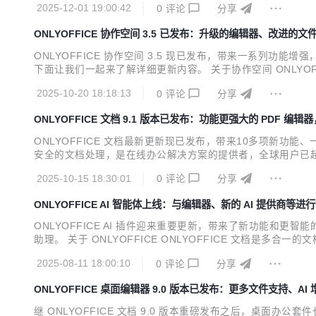
2025-12-01 19:00:42
0
评论
分享
持。 AI 智能体能够执行多种任务来协助...
ONLYOFFICE 协作空间 3.5 已发布：升级的编辑器、改进
ONLYOFFICE 协作空间 3.5 现已发布，带来一系
下面让我们一起来了解详细更新内容。 关于协作空间 ONLY
的房间中。 您可以根据需要自定义管理每个房间，包括用户管
2025-10-20 18:18:13
0
评论
分享
与协作。 如果您需要将他们集成至您自有的商业软件和服务...
ONLYOFFICE 文档 9.1 版本已发布：功能更强大的 PDF 
ONLYOFFICE 文档最新更新现已发布，带来10多项新功能、一
安全的文档处理，是在线办公解决方案的提供者，全球用户已超过150
ffice 格式，并提供数百种格式化和样式工具，以及多种协作功能。
2025-10-15 18:30:01
0
评论
分享
ONLYOFFICE AI 智能体上线：与编辑器、新的 AI 提供商等
ONLYOFFICE AI 插件迎来重要更新，带来了新功能和更
助理。 关于 ONLYOFFICE ONLYOFFICE 文档是
台或系统中高效处理多种类型的文档，实现文件格式间的便捷转换
2025-08-11 18:00:10
0
评论
分享
协作更加高效。 AI ...
ONLYOFFICE 桌面编辑器 9.0 版本已发布：更多文件支持、A
继 ONLYOFFICE 文档 9.0 版本重磅发布之后，桌面办公套件