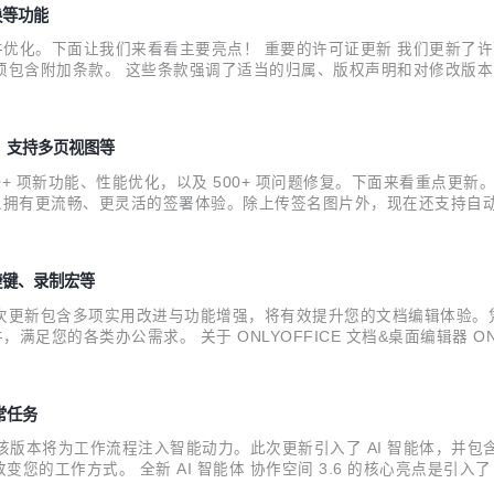
换等功能
件优化。下面让我们来看看主要亮点！ 重要的许可证更新 我们更新了许可条
发中必须包含附加条款。 这些条款强调了适当的归属、版权声明和对修改版
社区版优化，取消连接数限制 根据用户反馈，我们对 ONLYOFFIC
更多、支持多页视图等
包含 30+ 项新功能、性能优化，以及 500+ 项问题修复。下面来看重点
让收件人拥有更流畅、更灵活的签署体验。除上传签名图片外，现在还支持
：用鼠标或触控设备直接在屏幕上签名 ONLYOFFICE 文档企业
快捷键、录制宏等
器。本次更新包含多项实用改进与功能增强，将有效提升您的文档编辑体验。
，满足您的各类办公需求。 关于 ONLYOFFICE 文档&桌面编辑器 
fice 格式，并提供数百种格式化和样式工具，以及多种协作功能。ONLY
日常任务
式发布，该版本将为工作流程注入智能动力。此次更新引入了 AI 智能体，并
的工作方式。 全新 AI 智能体 协作空间 3.6 的核心亮点是引入
置专属的 AI 智能体。完成设置后，即可在专属板块中与智能体进行