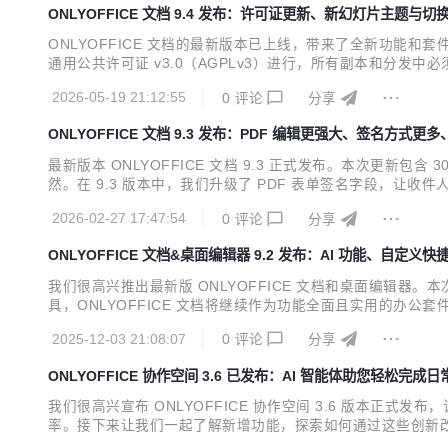
ONLYOFFICE 文档 9.4 发布：许可证更新、新幻灯片主题与切
ONLYOFFICE 文档的最新版本已上线，带来了全新功能和套
通用公共许可证 v3.0（AGPLv3）进行，所有副本和分
YOFFICE 商标的权利，这些商标受单独的商标政策管辖。 
2026-05-19 21:12:55
0
评论
分享
改进包括： 提高了可读性：代码...
ONLYOFFICE 文档 9.3 发布：PDF 编辑更强大、签名方式
最新版本 ONLYOFFICE 文档 9.3 正式发布。本次更新
然。在 9.3 版本中，我们升级了 PDF 表单签名字段，
直接输入姓名并选择签名样式（无手写设备时非常实用） 手绘签名
2026-02-27 17:47:54
0
评论
分享
签名，确保文档可验证且防篡...
ONLYOFFICE 文档&桌面编辑器 9.2 发布：AI 功能、自定义
我们很高兴推出最新版 ONLYOFFICE 文档和桌面编辑
具，ONLYOFFICE 文档将继续作为功能全面且实用的办公套件
和 PDF 编辑器。ONLYOFFICE 文档高度兼容微软 Of
2025-12-03 21:08:07
0
评论
分享
阅、内置聊...
ONLYOFFICE 协作空间 3.6 已发布：AI 智能体助您轻松完成
我们很高兴宣布 ONLYOFFICE 协作空间 3.6 版本正
率。接下来让我们一起了解新增功能，探索如何通过这些创新改变您
助您更快速、更高效地完成任务。 您可以根据具体需求快速配