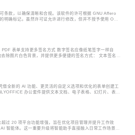
款，以确保清晰和合规。该软件的许可根据 GNU Affero
本的明确标记。虽然许可证允许进行修改，但并不授予使用 ONL
E 文档社区版进行了优化，以提供更高效、更便捷的使用体验。主要
更新。 PDF 表单支持更多签名方式 数字签名应像纸笔签字一样自
自动去除图片白色背景，并提供更多便捷的签名方式： 文本签名：
版支持在管理面板上传签名证书，用于对 PDF 表单进行可信数字
凭借全新的 AI 功能、更灵活的自定义选项和优化的表单创建工
ONLYOFFICE 办公套件提供文本文档、电子表格、幻灯片、表单
OFFICE 的编辑器具有实时和段落锁定两种共同编辑模式、评论和审
包含超过 20 项平台功能增强，旨在优化项目管理并提升工作效
了 AI 智能体。这一重要升级将智能助手直接融入日常工作场景，
互动。只需提出问题或描述需求，智能体将随时为您提供专业支