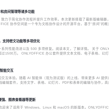
的文件和房间管理等诸多功能
列功能增强，致力于简化协作流程并提升工作效率。本次更新搭载了最新版编
OFFICE 协作空间是一个专为文档协作设计的开源平台，基于“房间”
理和访问权限的设置看，帮助您更好地与客户、业务合作伙伴、承包商及
编辑器，支持密文功能等多项优化
系列性能改进以及 500 多项修复。阅读本文，了解详情。 关于 ONLYO
0万。 ONLYOFFICE 办公套件提供文本文档、电子表格、幻灯片、表
在智能办公方面，它深度集成了 AI 插件功能，用户可在编辑器内直接调用任意 
进行智能交互
智能的交互体验。随着 AI 智能体（现为测试版）的上线、带来更多 AI 
多合一的文档编辑套件，支持文字、表格、幻灯片、PDF和表单的编辑与协作，
和无缝协作。 通过集成 ONLYOFFICE 到您的平台、办公系统
I 增强、图表查看器等更新
也迎来了适用于 Windows、Linux 和 macOS 的新版本。ONLYO