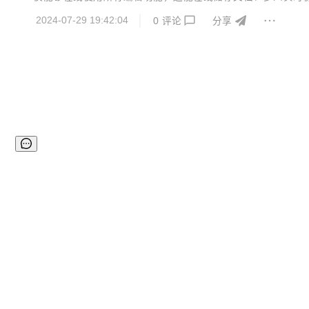
支持3种房间类型： 协作房间：可设置四种文档权限 自定义
2024-07-29 19:42:04
0
评论
分享
单填写房间，可在 ONLYOFFICE ...