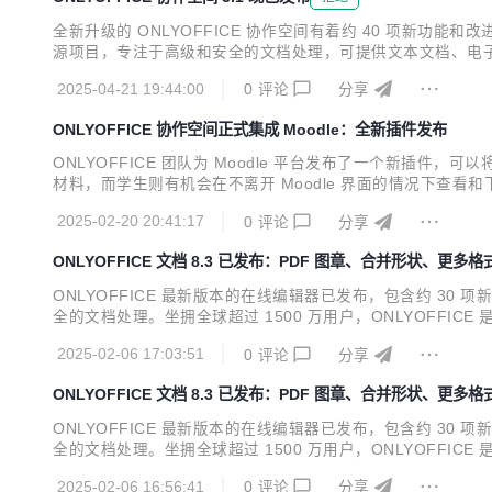
全新升级的 ONLYOFFICE 协作空间有着约 40 项新功能和
源项目，专注于高级和安全的文档处理，可提供文本文档、电子表格、
广受欢迎的插件，其中 AI 插件可支持连接任意 AI 模型。
2025-04-21 19:44:00
0
评论
分享
畅协作。该平...
ONLYOFFICE 协作空间正式集成 Moodle：全新插件发布
ONLYOFFICE 团队为 Moodle 平台发布了一个新插件，
材料，而学生则有机会在不离开 Moodle 界面的情况下查看和下
供文本文档、电子表格、幻灯片、表单和 PDF 编辑器。它高度兼容
2025-02-20 20:41:17
0
评论
分享
ONLYOFFICE 文档 8.3 已发布：PDF 图章、合并形状、更多
ONLYOFFICE 最新版本的在线编辑器已发布，包含约 30 项
全的文档处理。坐拥全球超过 1500 万用户，ONLYOFFICE
度兼容微软 Office 格式，并提供数百种格式化和样式工具
2025-02-06 17:03:51
0
评论
分享
能。...
ONLYOFFICE 文档 8.3 已发布：PDF 图章、合并形状、更多
ONLYOFFICE 最新版本的在线编辑器已发布，包含约 30 项
全的文档处理。坐拥全球超过 1500 万用户，ONLYOFFICE
度兼容微软 Office 格式，并提供数百种格式化和样式工具
2025-02-06 16:56:41
0
评论
分享
能。...