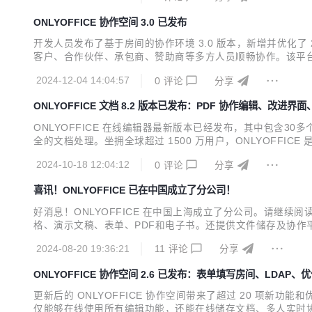
ONLYOFFICE 协作空间 3.0 已发布
开发人员发布了基于房间的协作环境 3.0 版本，新增并优化了 2
客户、合作伙伴、承包商、赞助商等多方人员顺畅协作。该平
或单独房间的访问权限调整。 ONLYOFFICE 协作空间 3
2024-12-04 14:04:57
0
评论
分享
理、面向开发人员和集成商的商业...
ONLYOFFICE 文档 8.2 版本已发布：PDF 协作编辑、改进
ONLYOFFICE 在线编辑器最新版本已经发布，其中包含30多个
全的文档处理。坐拥全球超过 1500 万用户，ONLYOFFICE
度兼容 OOXML 文件，并提供数百种格式化和样式工具，以及
2024-10-18 12:04:12
0
评论
分享
办...
喜讯！ONLYOFFICE 已在中国成立了分公司！
好消息！ONLYOFFICE 在中国上海成立了分公司。请继续
格、演示文稿、表单、PDF和电子书。还提供文件储存及协作平台
系、发布学生项目、集成中文人工智能等等。现在，这一刻已经
2024-08-20 19:36:21
11
评论
分享
森西噢信息技术（上海）有限公司 / Ascensi...
ONLYOFFICE 协作空间 2.6 已发布：表单填写房间、LDAP
更新后的 ONLYOFFICE 协作空间带来了超过 20 项新功能
仅能够在线使用所有编辑功能，还能在线储存文档、多人实时协