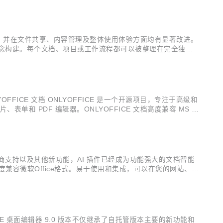
辑器，并在文件共享、内容管理及整体使用体验方面均有显著改进。
的概念构建。每个文档、项目或工作流程都可以被整理在完全独立
第三方，进行文档、表格、幻灯片、PDF 和表单的在线编辑
FFICE 文档 ONLYOFFICE 是一个开源项目，专注于高级和
单和 PDF 编辑器。ONLYOFFICE 文档高度兼容 MS O
AI 模型（如 DeepSeek、ChatGPT...
提供商支持以及其他新功能，AI 插件已经成为功能强大的文档智能
高度兼容微软Office格式。易于使用和集成，可以在您的网站、平
和商业软件，可以实现文档内容的实时在线协同编辑，让您的团队
FFICE 桌面编辑器 9.0 版本不仅继承了自托管版本主要的新功能和