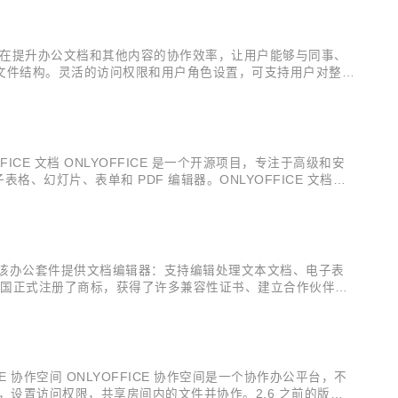
协作空间旨在提升办公文档和其他内容的协作效率，让用户能够与同事、
文件结构。灵活的访问权限和用户角色设置，可支持用户对整个
功能，包括用于高级文件安全性的房间类型、改进的用户房间和文件管
ICE 文档 ONLYOFFICE 是一个开源项目，专注于高级和安
表格、幻灯片、表单和 PDF 编辑器。ONLYOFFICE 文档高
共同编辑模式、评论和审阅、内置聊天和版本历史等多种功能。 该
熟知：该办公套件提供文档编辑器：支持编辑处理文本文档、电子表
 在中国正式注册了商标，获得了许多兼容性证书、建立合作伙伴关
伴能够以更直接、更便利的方式与团队互动。 企业名称： 阿
E 协作空间 ONLYOFFICE 协作空间是一个协作办公平台，不
设置访问权限，共享房间内的文件并协作。2.6 之前的版本