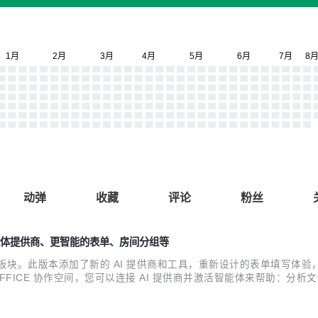
动弹
收藏
评论
粉丝
AI 智能体提供商、更智能的表单、房间分组等
的每个板块。此版本添加了新的 AI 提供商和工具，重新设计的表单填写
 ONLYOFFICE 协作空间，您可以连接 AI 提供商并激活智能体来帮
中生成 DOCX 文件、PDF 表单和 PPTX 演示文稿，并立即在新标