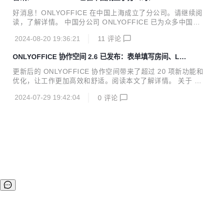
提供文本文档、电子表格、幻灯片、表单和 PDF 编辑器。ON
LYOFFICE 文档高度兼容 OOXML 文件，并提供数百种格式
好消息！ONLYOFFICE 在中国上海成立了分公司。请继续阅
化和样式工具，以及多种协作功能。ONLYOFFICE 的编辑器
读，了解详情。 中国分公司 ONLYOFFICE 已为众多中国用
具有实时和段落锁定两种共同编辑模式、评论和审阅、内置聊
户所熟知：该办公套件提供文档编辑器：支持编辑处理文本文
天和版本历史等多种功能。 该办...
2024-08-20 19:36:21
11
评论
档、电子表格、演示文稿、表单、PDF和电子书。还提供文件
储存及协作平台、文档生成器、转换器等其他工具。 2021
ONLYOFFICE 协作空间 2.6 已发布：表单填写房间、LD
年，ONLYOFFICE 在中国正式注册了商标，获得了许多兼容
AP、优化房间和文件管理等
性证书、建立合作伙伴关系、发布学生项目、集成中文人工智
更新后的 ONLYOFFICE 协作空间带来了超过 20 项新功能和
能等等。现在，这一刻已经到来——他们正式成立了在中国的
优化，让工作更加高效和舒适。阅读本文了解详情。 关于 ON
商业实体。这样，中国用户和合作伙伴能够以更直接、更便利
LYOFFICE 协作空间 ONLYOFFICE 协作空间是一个协作办
的方式与团队互动。 企业名称： 阿森西噢信息技术（上海）
2024-07-29 19:42:04
0
评论
公平台，不仅能够在线使用所有编辑功能，还能在线储存文
有限公司 / Ascensi...
档、多人实时协作等等。 它是基于房间进行协作的：您可以创
建房间、邀请他人加入，设置访问权限，共享房间内的文件并
协作。2.6 之前的版本支持3种房间类型： 协作房间：可设置
四种文档权限 自定义房间：可设置的文档权限更多 公共房
间：通过外部链接邀请用户，无需注册即可查看/下载文档 这
次更新增加了一种新的房间类型：表单填写房间，可在 ONLY
OFFICE ...