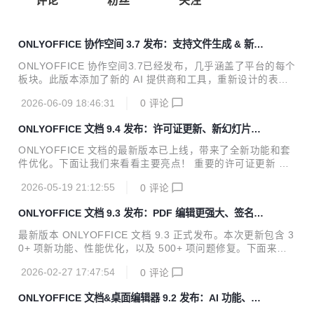
评论
粉丝
关注
ONLYOFFICE 协作空间 3.7 发布：支持文件生成 & 新增
AI 智能体提供商、更智能的表单、房间分组等
ONLYOFFICE 协作空间3.7已经发布，几乎涵盖了平台的每个
板块。此版本添加了新的 AI 提供商和工具，重新设计的表单
填写体验，文档和房间管理的改进，以及更多功能。阅读下文
2026-06-09 18:46:31
0
评论
了解所有新增功能。 在 AI 聊天中生成 DOCX、PPTX 和 PDF
在 ONLYOFFICE 协作空间，您可以连接 AI 提供商并激活智
ONLYOFFICE 文档 9.4 发布：许可证更新、新幻灯片主
能体来帮助：分析文件、生成内容、信息搜索、管理您的空间
题与切换等功能
等。 以前，聊天结果只能以某些格式保存。通过此次更新，您
ONLYOFFICE 文档的最新版本已上线，带来了全新功能和套
可以直接从 AI 智能体聊天中生成 DOCX 文件、PDF 表单和
件优化。下面让我们来看看主要亮点！ 重要的许可证更新 我
PPTX 演示文稿，并立即在新标签中打开进行编辑。 更加灵活
们更新了许可条款，以确保清晰和合规。该软件的许可根据 G
的 AI 将默认 AI 提供商从协作空间同...
2026-05-19 21:12:55
0
评论
NU Affero 通用公共许可证 v3.0（AGPLv3）进行，所有副本
和分发中必须包含附加条款。 这些条款强调了适当的归属、版
ONLYOFFICE 文档 9.3 发布：PDF 编辑更强大、签名方
权声明和对修改版本的明确标记。虽然许可证允许进行修改，
式更多、支持多页视图等
但并不授予使用 ONLYOFFICE 商标的权利，这些商标受单独
最新版本 ONLYOFFICE 文档 9.3 正式发布。本次更新包含 3
的商标政策管辖。 社区版优化，取消连接数限制 根据用户反
0+ 项新功能、性能优化，以及 500+ 项问题修复。下面来看
馈，我们对 ONLYOFFICE 文档社区版进行了优化，以提供更
重点更新。 PDF 表单支持更多签名方式 数字签名应像纸笔签
高效、更便捷的使用体验。主要改进包括： 提高了可读性：代
2026-02-27 17:47:54
0
评论
字一样自然。在 9.3 版本中，我们升级了 PDF 表单签名字
码...
段，让收件人拥有更流畅、更灵活的签署体验。除上传签名图
ONLYOFFICE 文档&桌面编辑器 9.2 发布：AI 功能、自
片外，现在还支持自动去除图片白色背景，并提供更多便捷的