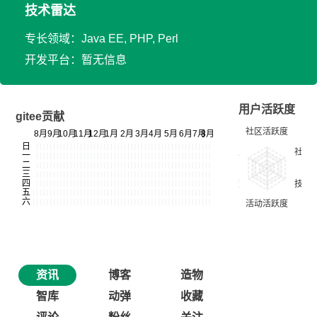
技术雷达
专长领域：Java EE, PHP, Perl
开发平台：暂无信息
用户活跃度
gitee贡献
资讯
博客
造物
智库
动弹
收藏