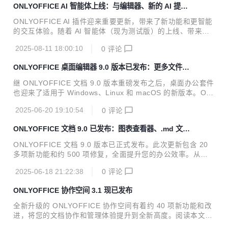
ONLYOFFICE AI 智能体上线：与编辑器、新的 AI 提供商
文档、电子表格、幻灯片、表单和 PDF 编辑器。ONLYOFFI
等进行智能交互
CE 文档高度兼容 MS Office 格式，并提供数百种格式化和样
ONLYOFFICE AI 插件迎来重要更新，带来了新功能和更智能
式工具，以及多种协作功能。在智能办公方面，它深度集成了
的交互体验。随着 AI 智能体（现为测试版）的上线、带来更
AI 插件功能，用户可在编辑器内直接调用任意 AI 模型（如 D
多 AI 提供商支持以及其他新功能，AI 插件已经成为功能强大
eepSeek、ChatGPT...
2025-08-11 18:00:10
0
评论
的文档智能助理。 关于 ONLYOFFICE ONLYOFFICE 文档是
多合一的文档编辑套件，支持文字、表格、幻灯片、PDF和表
ONLYOFFICE 桌面编辑器 9.0 版本已发布：更多文件支
单的编辑与协作，高度兼容微软Office格式。易于使用和集
持、AI 增强、图表查看器等更新
成，可以在您的网站、平台或系统中高效处理多种类型的文
继 ONLYOFFICE 文档 9.0 版本重磅发布之后，桌面办公套件
档，实现文件格式间的便捷转换和无缝协作。 通过集成 ONLY
也迎来了适用于 Windows、Linux 和 macOS 的新版本。ON
OFFICE 到您的平台、办公系统和商业软件，可以实现文档内
LYOFFICE 桌面编辑器 9.0 版本不仅继承了自托管版本主要
容的实时在线协同编辑，让您的团队协作更加高效。 AI ...
2025-06-20 19:10:54
0
评论
的新功能和改进，还进行了一些独特的更新。阅读本文，了解
详情。 让我们先快速回顾一下新版在线版本的主要功能，这些
ONLYOFFICE 文档 9.0 已发布：图表查看器、.md 文件
功能同样适用于 ONLYOFFICE 桌面编辑器 9.0 版本。 文
支持、AI 表格与宏等更新
档、表格、幻灯片和 PDF 全新界面 在 9.0 版本中，您可以切
ONLYOFFICE 文档 9.0 版本已正式发布。此次更新包含 20
换到编辑器新添加的浅色和深色主题，使用全新主题界面。这
多项新功能和约 500 项修复，全面提升您的办公效率。从全
些新界面中，UI 元素与图标均经过重新设计，界面更加清晰
新界面、突破性的 AI 工具到更广泛的文件格式兼容性，本次
易用，提供现代直观的用户体验。 位置...
2025-06-18 21:22:38
0
评论
发布将带来更加流畅的使用体验。阅读本文，了解详情。 关于
ONLYOFFICE 文档 ONLYOFFICE 是一个开源项目，专注于
ONLYOFFICE 协作空间 3.1 现已发布
高级和安全的文档处理。坐拥全球超过 1500 万用户，ONLY
OFFICE 是在线办公领域的创新者。 ONLYOFFICE 办公套件
全新升级的 ONLYOFFICE 协作空间有着约 40 项新功能和改
提供文本文档、电子表格、幻灯片、表单和 PDF 编辑器。ON
进，将您的文档协作和管理体验提升到全新高度。阅读本文，
LYOFFICE 文档高度兼容 MS Office 格式，并提供数百种格
了解所有优化功能。 关于 ONLYOFFICE ONLYOFFICE 是一