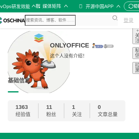
媒体矩阵
evOps研发效能
开源中国APP
切
登录
+
ONLYOFFICE
这个人没有介绍！
基础信息
1363
11
1
0
经验值
粉丝
关注
文章总量