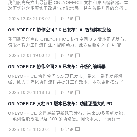
定义快捷键、录制宏等
签名方式： 文本签名：直接输入姓名并选择签名样式（无手写
我们很高兴推出最新版 ONLYOFFICE 文档和桌面编辑器。本
设备时非常实用） 手绘签名：用鼠标或触控设备直接在屏幕上
次更新包含多项实用改进与功能增强，将有效提升您的文档编
签名 ONLYOFFICE 文档企业版支持在管理面板上传签名证
辑体验。凭借全新的 AI 功能、更灵活的自定义选项和优化的
书，用于对 PDF 表单进行可信数字签名，确保文档可验证且
2025-12-03 21:08:07
0
评论
表单创建工具，ONLYOFFICE 文档将继续作为功能全面且实
防篡...
用的办公套件，满足您的各类办公需求。 关于 ONLYOFFICE
ONLYOFFICE 协作空间 3.6 已发布：AI 智能体助您轻松
文档&桌面编辑器 ONLYOFFICE 办公套件提供文本文档、电
完成日常任务
子表格、幻灯片、表单和 PDF 编辑器。ONLYOFFICE 文档
我们很高兴宣布 ONLYOFFICE 协作空间 3.6 版本正式发布，
高度兼容微软 Office 格式，并提供数百种格式化和样式工
该版本将为工作流程注入智能动力。此次更新引入了 AI 智能
具，以及多种协作功能。ONLYOFFICE 的编辑器具有实时和
体，并包含超过 20 项平台功能增强，旨在优化项目管理并提
段落锁定两种共同编辑模式、评论和审阅、内置聊...
2025-12-01 19:00:42
0
评论
升工作效率。接下来让我们一起了解新增功能，探索如何通过
这些创新改变您的工作方式。 全新 AI 智能体 协作空间 3.6 的
ONLYOFFICE 协作空间 3.5 已发布：升级的编辑器、改
核心亮点是引入了 AI 智能体。这一重要升级将智能助手直接
进的文件和房间管理等诸多功能
融入日常工作场景，助您更快速、更高效地完成任务。 您可以
ONLYOFFICE 协作空间 3.5 现已发布，带来一系列功能增
根据具体需求快速配置专属的 AI 智能体。完成设置后，即可
强，致力于简化协作流程并提升工作效率。本次更新搭载了最
在专属板块中与智能体进行互动。只需提出问题或描述需求，
新版编辑器，并在文件共享、内容管理及整体使用体验方面均
智能体将随时为您提供专业支持。 AI 智能体能够执行多种任
2025-10-20 18:18:13
0
评论
有显著改进。下面让我们一起来了解详细更新内容。 关于协作
务来协助...
空间 ONLYOFFICE 协作空间是一个专为文档协作设计的开源
ONLYOFFICE 文档 9.1 版本已发布：功能更强大的 PDF
平台，基于“房间”的概念构建。每个文档、项目或工作流程都
编辑器，支持密文功能等多项优化
可以被整理在完全独立的房间中。 您可以根据需要自定义管理
ONLYOFFICE 文档最新更新现已发布，带来10多项新功能、
每个房间，包括用户管理和访问权限的设置看，帮助您更好地
一系列性能改进以及 500 多项修复。阅读本文，了解详情。
与客户、业务合作伙伴、承包商及第三方，进行文档、表格、
关于 ONLYOFFICE 文档 ONLYOFFICE 是一个开源项目，专
幻灯片、PDF 和表单的在线编辑与协作。 如果您需要将他们
2025-10-15 18:30:01
0
评论
注于高级和安全的文档处理，是在线办公解决方案的提供者，
集成至您自有的商业软件和服务...
全球用户已超过1500万。 ONLYOFFICE 办公套件提供文本