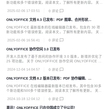
和 PDF 编辑器。它高度兼容微软 Office 格式，并提供数百种
新功能和多个错误修复。阅读本文，了解所有更新内容。 关于
格式化和样式工具。目前 ONLYOFFICE 有许多广受欢迎插
ONLYOFFICE 文档 ONLYOFFICE 是一个开源项目，专注于
件，其中 AI 插件可支持连接...
2025-02-06 17:03:51
0
评论
高级和安全的文档处理。坐拥全球超过 1500 万用户，ONLY
OFFICE 是在线办公领域的创新者。 ONLYOFFICE 办公套件
ONLYOFFICE 文档 8.3 已发布：PDF 图章、合并形状、
提供文本文档、电子表格、幻灯片、表单和 PDF 编辑器。ON
更多格式支持等
LYOFFICE 文档高度兼容微软 Office 格式，并提供数百种格
ONLYOFFICE 最新版本的在线编辑器已发布，包含约 30 项
式化和样式工具，以及多种协作功能。ONLYOFFICE 的编辑
新功能和多个错误修复。阅读本文，了解所有更新内容。 关于
器具有实时和段落锁定两种共同编辑模式、评论和审阅、内置
ONLYOFFICE 文档 ONLYOFFICE 是一个开源项目，专注于
聊天和版本历史等多种功能。...
2025-02-06 16:56:41
0
评论
高级和安全的文档处理。坐拥全球超过 1500 万用户，ONLY
OFFICE 是在线办公领域的创新者。 ONLYOFFICE 办公套件
ONLYOFFICE 协作空间 3.0 已发布
提供文本文档、电子表格、幻灯片、表单和 PDF 编辑器。ON
LYOFFICE 文档高度兼容微软 Office 格式，并提供数百种格
开发人员发布了基于房间的协作环境 3.0 版本，新增并优化了
式化和样式工具，以及多种协作功能。ONLYOFFICE 的编辑
25 项功能。 关于 ONLYOFFICE 协作空间 ONLYOFFICE 协
器具有实时和段落锁定两种共同编辑模式、评论和审阅、内置
作空间旨在提升办公文档和其他内容的协作效率，让用户能够
聊天和版本历史等多种功能。...
2024-12-04 14:04:57
0
评论
与同事、客户、合作伙伴、承包商、赞助商等多方人员顺畅协
作。该平台提供了一个基于房间的环境，可根据个人需求或项
ONLYOFFICE 文档 8.2 版本已发布：PDF 协作编辑、改
目目标组织清晰的文件结构。灵活的访问权限和用户角色设
进界面、性能优化等更新
置，可支持用户对整个或单独房间的访问权限调整。 ONLYO
ONLYOFFICE 在线编辑器最新版本已经发布，其中包含30多
FFICE 协作空间 3.0 版本有何更新 升级后的 ONLYOFFICE
个新功能和500多个错误修复。阅读本文了解所有更新。 关于
协作空间带来了多项新功能，包括用于高级文件安全性的房间
ONLYOFFICE 文档 ONLYOFFICE 是一个开源项目，专注于
类型、改进的用户房间和文件管理、面向开发人员和集成商的
2024-10-18 12:04:12
0
评论
高级和安全的文档处理。坐拥全球超过 1500 万用户，ONLY
商业...
OFFICE 是在线办公领域的创新者。 ONLYOFFICE 办公套件
喜讯！ONLYOFFICE 已在中国成立了分公司！