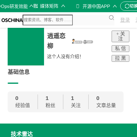
媒体矩阵
vOps研发效能
开源中国APP
切
登录
+ 关
逍遥恋
注
柳
私 信
这个人没有介绍！
拉 黑
基础信息
0
1
1
0
经验值
粉丝
关注
文章总量
技术雷达