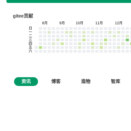
gitee贡献
资讯
博客
造物
智库