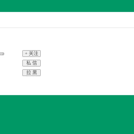
+ 关注
私 信
拉 黑